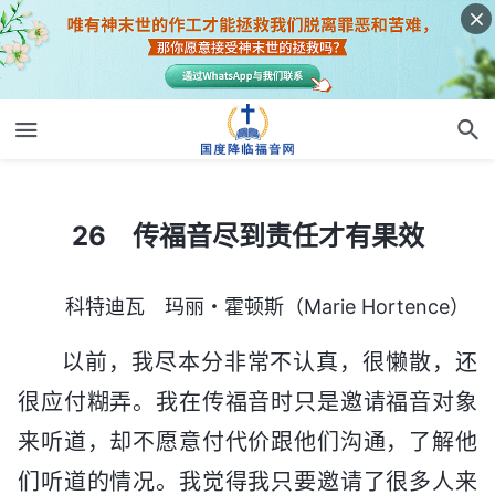
26 传福音尽到责任才有果效
26 传福音尽到责任才有果效
科特迪瓦 玛丽・霍顿斯（Marie Hortence）
以前，我尽本分非常不认真，很懒散，还
很应付糊弄。我在传福音时只是邀请福音对象
来听道，却不愿意付代价跟他们沟通，了解他
们听道的情况。我觉得我只要邀请了很多人来