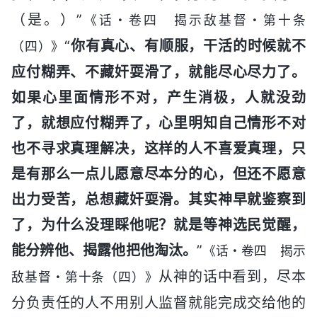
（是。）”
《话・卷四 揭示敌基督・第十条
“
你有真心、有顺服，干活的时候就不
（四）》
应付糊弄、不藏奸耍滑了，就能尽心尽力了。
如果心里面情形不对，产生消极，人就没劲
了，就想应付糊弄了，心里明知自己情形不对
也不寻求真理解决，这样的人不喜爱真理，只
是有那么一点儿愿意尽本分的心，但还不愿意
出力受苦，总想藏奸耍滑。其实神早就鉴察到
了，为什么没理睬他呢？就是等神选民觉醒，
能分辨他、揭露他把他淘汰。
”
《话・卷四 揭示
从神的话中看到，尽本
敌基督・第十条（四）》
分负责任的人不用别人监督就能完成交给他的