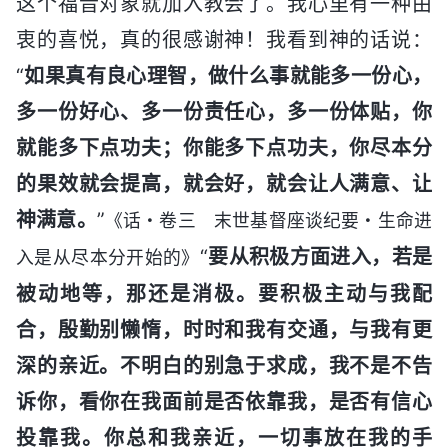
这个福音对象就加入教会了。我心里有一种由
衷的喜悦，真的很感谢神！我看到神的话说：
“
如果真有良心理智，做什么事就能多一份心，
多一份好心、多一份责任心，多一份体贴，你
就能多下点功夫；你能多下点功夫，你尽本分
的果效就会提高，就会好，就会让人满意、让
神满意。
”
《话・卷三 末世基督座谈纪要・生命进
“
要从积极方面进入，若是
入是从尽本分开始的》
被动地等，那还是消极。要积极主动与我配
合，殷勤别懒惰，时时和我有交通，与我有更
深的亲近。不明白的别急于求成，我不是不告
诉你，看你在我面前是否依靠我，是否有信心
投靠我。你总和我亲近，一切事放在我的手