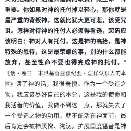
重要。你如果对神的托付掉以轻心，那你就是
最严重的背叛神，这就比犹大更可悲，该受咒
诅。怎样对待神的托付人必须得看透，起码应
该明白：神对人有托付，这是神的高抬，是神
特殊的恩待，这是最荣耀的事，别的什么都能
放弃，甚至性命不要也得完成神的托付。
”
《话・卷三 末世基督座谈纪要・怎样认识人的本
读了神的话，我很羞愧。作为一个受造之
性》
物，我应该尽好自己的本分，这是我的使命和
我活着的价值，我做不到这一点，那就失去了
一个受造之物的功用，就不配活在神面前，最
后肯定会被神厌憎、淘汰。扩展国度福音是神