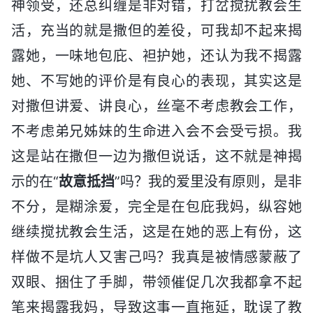
神领受，还总纠缠是非对错，打岔搅扰教会生
活，充当的就是撒但的差役，可我却不起来揭
露她，一味地包庇、袒护她，还认为我不揭露
她、不写她的评价是有良心的表现，其实这是
对撒但讲爱、讲良心，丝毫不考虑教会工作，
不考虑弟兄姊妹的生命进入会不会受亏损。我
这是站在撒但一边为撒但说话，这不就是神揭
示的在“
故意抵挡
”吗？我的爱里没有原则，是非
不分，是糊涂爱，完全是在包庇我妈，纵容她
继续搅扰教会生活，这是在她的恶上有份，这
样做不是坑人又害己吗？我真是被情感蒙蔽了
双眼、捆住了手脚，带领催促几次我都拿不起
笔来揭露我妈，导致这事一直拖延，耽误了教