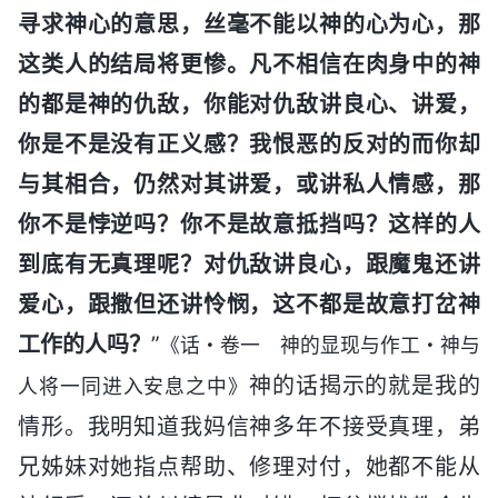
寻求神心的意思，丝毫不能以神的心为心，那
这类人的结局将更惨。凡不相信在肉身中的神
的都是神的仇敌，你能对仇敌讲良心、讲爱，
你是不是没有正义感？我恨恶的反对的而你却
与其相合，仍然对其讲爱，或讲私人情感，那
你不是悖逆吗？你不是故意抵挡吗？这样的人
到底有无真理呢？对仇敌讲良心，跟魔鬼还讲
爱心，跟撒但还讲怜悯，这不都是故意打岔神
工作的人吗？
”
《话・卷一 神的显现与作工・神与
神的话揭示的就是我的
人将一同进入安息之中》
情形。我明知道我妈信神多年不接受真理，弟
兄姊妹对她指点帮助、修理对付，她都不能从