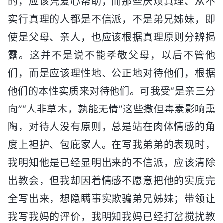
的，应该凭爱心帮助，而那些厌烦真理、从不
实行真理的人都是不信派，不是弟兄姊妹，即
使是父母、亲人，也应该根据真理原则分辨揭
露。这并不是说不能孝敬父母，以后不管他
们，而是应该理性地、公正地对待他们，根据
他们的本性实质来对待他们。可我受“是亲三分
向”“人非草木，孰能无情”这些撒但毒素影响熏
陶，对待人没有原则，总是站在肉体情感的角
度上袒护、包庇家人。在写我弟弟的表现时，
我明知他是已经显明出来的不信派，应该清除
出教会，但我却因着情感不愿意把他的实底完
全写出来，想隐瞒事实欺骗弟兄姊妹；带领让
我写我妈的评价，我明知我妈已经打岔搅扰教