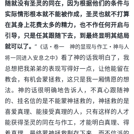
随就没有圣灵的同在，因为根据他们的条件与
实际情形根本就不能被作成，圣灵也就不打算
在其身上花费太多的精力，也不作任何开启与
引导，只是任其跟随下去，到最终显明其结局
就可以了。
”
《话・卷一 神的显现与作工・神与人
看了神的话我明白了，我
将一同进入安息之中》
总想把我弟弟的表现写得好一点，让他能留在
教会，有机会蒙拯救，这只是我一厢情愿的想
法。神的话很明确地告诉人，不真心跟随神
的、挂名信的是不能蒙神拯救的，神拯救的是
喜爱真理、能接受真理的人，只有这样的人才
能获得圣灵的同在与作工，才能明白真理、得
着真理，最终蒙神拯救剩存下来。而不信派的