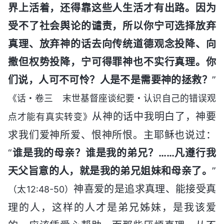
界上活着，还得靠这些人生活才有出路。因为
受不了社会舆论的谴责，所以你宁可选择放弃
真理、放弃神的话去向传统道德观念投降、向
撒但权势投降，宁可得罪神也不实行真理。你
们说，人可不可怜？人是不是需要神的拯救？
”
《话・卷三 末世基督座谈纪要・认识自己的错误观
从神的话中我明白了，神要
点才能有真实转变》
求我们爱神所爱、恨神所恨。主耶稣也说过：
“
谁是我的母亲？谁是我的弟兄？……凡遵行我
天父旨意的人，就是我的弟兄姐妹和母亲了。
”
神喜爱的是追求真理、能接受真
（太12:48-50）
理的人，这样的人才是弟兄姊妹，是我该爱