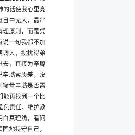
神的话使我心里亮
但目中无人，最严
真理原则，而是凭
每说一句我都不加
便调人，搅扰得弟
进去，直接为辛璐
说辛璐素质差，没
则衡量辛璐是否需
们能再找到一个比
是负责任、维护教
明白真理浅，看问
顽固地持守自己，