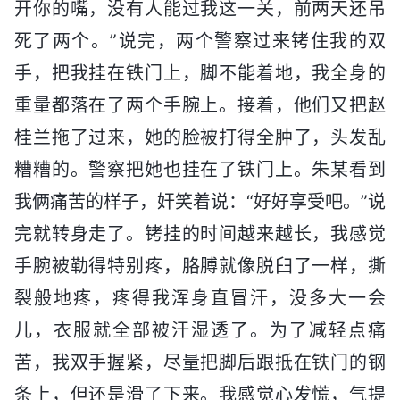
开你的嘴，没有人能过我这一关，前两天还吊
死了两个。”说完，两个警察过来铐住我的双
手，把我挂在铁门上，脚不能着地，我全身的
重量都落在了两个手腕上。接着，他们又把赵
桂兰拖了过来，她的脸被打得全肿了，头发乱
糟糟的。警察把她也挂在了铁门上。朱某看到
我俩痛苦的样子，奸笑着说：“好好享受吧。”说
完就转身走了。铐挂的时间越来越长，我感觉
手腕被勒得特别疼，胳膊就像脱臼了一样，撕
裂般地疼，疼得我浑身直冒汗，没多大一会
儿，衣服就全部被汗湿透了。为了减轻点痛
苦，我双手握紧，尽量把脚后跟抵在铁门的钢
条上，但还是滑了下来。我感觉心发慌，气提