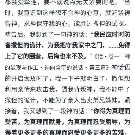
都会受牵连，要不就说点无关紧要的吧。”当
时，我意识到这样想不合神的心意，就赶紧祷
告神，求神保守我的心，能胜过撒但的试探。
祷告后，我想到了一句神的话：“
我民应时时防
备撒但的诡计，为我把守我家中之门，……免得
上了它的圈套，后悔也来不及。
”
《话・卷一 神
神话语
的显现与作工・神向全宇的说话・第三篇》
的开启太及时了，我一下子就明白了，撒但想
利用亲情来攻击我，逼我背叛神，我不能中了
撒但的诡计，不能为了亲人出卖弟兄姊妹。紧
接着，我又想到了一段神的话：“
你得为真理而
受苦，为真理而献身，为真理而忍受屈辱，为
得着更多更多的真理而忍受更多更多的苦难，