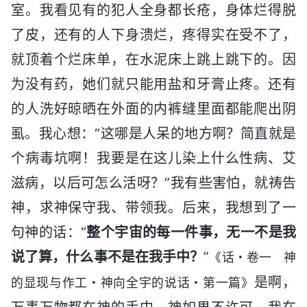
室。我看见有的犯人全身都长疮，身体烂得脱
了皮，还有的人下身溃烂，疼得实在受不了，
就顶着个烂床单，在水泥床上跳上跳下的。因
为没有药，她们就只能用盐和牙膏止疼。还有
的人洗好晾晒在外面的内裤缝里面都能爬出阴
虱。我心想：“这哪是人呆的地方啊？简直就是
个病毒坑啊！我要是在这儿染上什么性病、艾
滋病，以后可怎么活呀？”我有些害怕，就祷告
神，求神保守我、带领我。后来，我想到了一
句神的话：“
整个宇宙的每一件事，无一不是我
说了算，什么事不是在我手中？
”
《话・卷一 神
是啊，
的显现与作工・神向全宇的说话・第一篇》