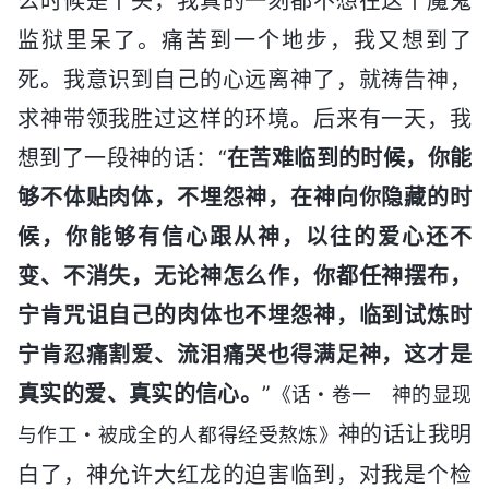
么时候是个头，我真的一刻都不想在这个魔鬼
监狱里呆了。痛苦到一个地步，我又想到了
死。我意识到自己的心远离神了，就祷告神，
求神带领我胜过这样的环境。后来有一天，我
想到了一段神的话：“
在苦难临到的时候，你能
够不体贴肉体，不埋怨神，在神向你隐藏的时
候，你能够有信心跟从神，以往的爱心还不
变、不消失，无论神怎么作，你都任神摆布，
宁肯咒诅自己的肉体也不埋怨神，临到试炼时
宁肯忍痛割爱、流泪痛哭也得满足神，这才是
真实的爱、真实的信心。
”
《话・卷一 神的显现
神的话让我明
与作工・被成全的人都得经受熬炼》
白了，神允许大红龙的迫害临到，对我是个检