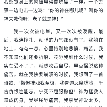
我感觉身上的肉被电得像烧焦了一样。一个警
察一边电击一边骂：“你的神在哪儿呢？叫你的
神来救你呀！老子就是神！”
我一次次被电晕，又一次次被泼醒，最
后，我连挣扎、动弹的力气都没有了。我躺在
地上，奄奄一息，心里特别地悲愤、痛苦。我
不知道他们还要折磨、凌辱我到什么时候，我
实在受不了了，就想咬舌自尽，早点摆脱这种
痛苦。就在我快要崩溃的时候，我想到了一首
诗歌：“撒但摧残我至极，我看透恶魔嘴脸，千
古仇恨岂能忘，宁死不屈服撒但！神为拯救人
道成肉身，受尽屈辱痛苦，我享受神爱太多，