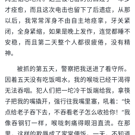
才痊愈，而且这次电击也留下了后遗症，从那
以后，我常常浑身不由自主地痉挛，牙关紧
闭，全身紧缩，如果是晚上发作，连觉都睡不
安稳，而且第二天整个人都很疲倦，没有精
神。
被抓的第五天，警察把我送进了看守所。
因着五天没有吃饭喝水，我的喉咙已经干渴得
无法吞咽。犯人们把一坨冷干饭端给我，拿筷
子把我的嘴撬开，强行往我嘴里塞，吼着：“快
点给老子吞下去，不吞看老子怎么收拾你！”我
像吞钢钉一样，喉咙刺痛得眼泪直流。在那
里，这样的欺辱成了家常便饭。一天，不知道