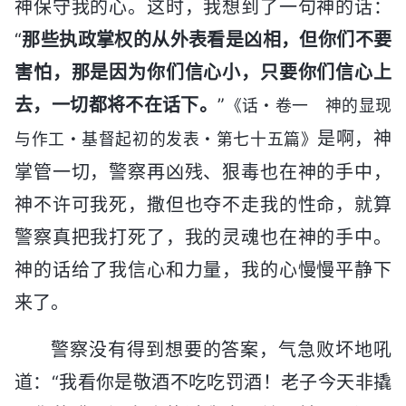
神保守我的心。这时，我想到了一句神的话：
“
那些执政掌权的从外表看是凶相，但你们不要
害怕，那是因为你们信心小，只要你们信心上
去，一切都将不在话下。
”
《话・卷一 神的显现
是啊，神
与作工・基督起初的发表・第七十五篇》
掌管一切，警察再凶残、狠毒也在神的手中，
神不许可我死，撒但也夺不走我的性命，就算
警察真把我打死了，我的灵魂也在神的手中。
神的话给了我信心和力量，我的心慢慢平静下
来了。
警察没有得到想要的答案，气急败坏地吼
道：“我看你是敬酒不吃吃罚酒！老子今天非撬