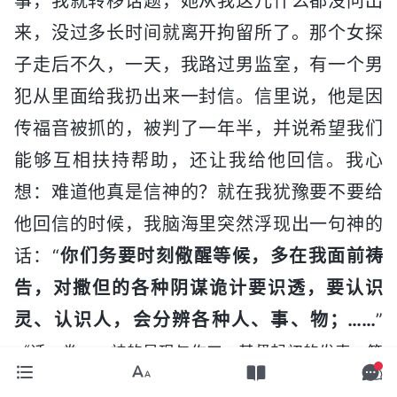
事，我就转移话题，她从我这儿什么都没问出
来，没过多长时间就离开拘留所了。那个女探
子走后不久，一天，我路过男监室，有一个男
犯从里面给我扔出来一封信。信里说，他是因
传福音被抓的，被判了一年半，并说希望我们
能够互相扶持帮助，还让我给他回信。我心
想：难道他真是信神的？就在我犹豫要不要给
他回信的时候，我脑海里突然浮现出一句神的
话：“
你们务要时刻儆醒等候，多在我面前祷
告，对撒但的各种阴谋诡计要识透，要认识
灵、认识人，会分辨各种人、事、物；……
”
《话・卷一 神的显现与作工・基督起初的发表・第
神的话让我一下子又警觉起来，这难道
十七篇》