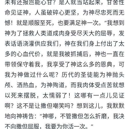
未有还报岂能心甘？是人就当站起来，甘舍性
命见证神，人虽破碎心更坚，为神尽忠死而无
憾！就是顺服至死，也要满足神一次。”我想到
神为了拯救人类道成肉身受尽天大的屈辱，发
表话语浇灌供应我们，神在我们身上付出了太
多的心血代价，就是我被抓捕后，神也一直在
带领保守着我，我享受了神这么多的恩典，可
我为神做过什么呢？历代的圣徒能为神抛头
颅、洒热血，为神殉道，而我肉体受点苦就想
以死来摆脱，太懦弱了！这哪有一点儿见证
啊？这不是让撒但嘲笑吗？想到这儿，我默默
地向神祷告：“神哪，不管撒但怎么折磨，我决
不向撒但屈服，我要为你活一次。”