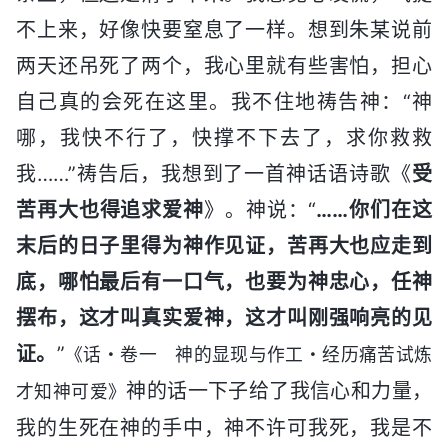
不上来，好像快要窒息了一样。想到朱某说前
两天还吊死了两个，我心里就有些害怕，担心
自己真的会死在这里。我不住地祷告神：“神
哪，我快不行了，快撑不下去了，求你救救
我……”祷告后，我想到了一首神话语诗歌《
受
苦再大也得追求爱神
》。神说：“
……你们在这
末后的日子里得为神作见证，苦再大也应走到
底，哪怕最后有一口气，也要为神忠心，任神
摆布，这才叫真实爱神，这才叫刚强响亮的见
证。
”
《话・卷一 神的显现与作工・经历痛苦试炼
神的话一下子给了我信心和力量，
才知神可爱》
我的生死在神的手中，神不许可我死，我是不