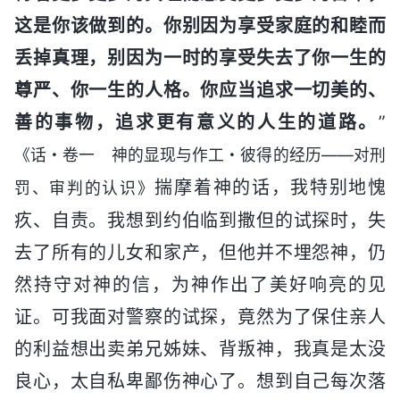
这是你该做到的。你别因为享受家庭的和睦而
丢掉真理，别因为一时的享受失去了你一生的
尊严、你一生的人格。你应当追求一切美的、
善的事物，追求更有意义的人生的道路。
”
《话・卷一 神的显现与作工・彼得的经历——对刑
揣摩着神的话，我特别地愧
罚、审判的认识》
疚、自责。我想到约伯临到撒但的试探时，失
去了所有的儿女和家产，但他并不埋怨神，仍
然持守对神的信，为神作出了美好响亮的见
证。可我面对警察的试探，竟然为了保住亲人
的利益想出卖弟兄姊妹、背叛神，我真是太没
良心，太自私卑鄙伤神心了。想到自己每次落