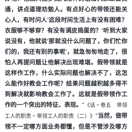
通，讲点道理劝勉人。有点好心的带领还能关
心人，有时问人‘这段时间生活上有没有困难？
衣服够不够穿？有没有调皮捣蛋的？’听到大家
说没有，他就说‘那就没什么问题了，你们忙你
们的，我还有别的事呢’，就急匆匆地走了，很
怕人再提问题让他解决出现难堪。假带领就是
这样作工作，什么实际问题也解决不了，这怎
么能作好教会工作呢？结果问题越积越多得不
到解决就影响教会工作了。这就是假带领作工
作的一个突出的特征、表现。
”
《话・卷五 带领
“
当然，做带
工人的职责・带领工人的职责（二）》
领不一定哪方面业务都懂，但是不管涉及哪方