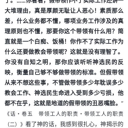
了。’……你看看，假带领作不了实际工作还讲一
大堆理由，真是厚颜无耻让人恶心！素质那么
差，什么业务都不懂，哪项业务工作涉及的真
理原则也不懂，那要你这个带领有什么用？简
直就是一个白痴、饭桶！你作不了实际工作为
什么还要做教会带领呢？这就是没有理智了。
你没有自知之明，那你应该听听神选民的反
映，衡量自己够不够做带领的标准。但假带领
从来不想这些事，不管做带领多少年耽误多少
教会工作、神选民生命进入受到多少亏损，他
都不在乎，这就是地道的假带领的丑恶嘴脸。
”
《话・卷五 带领工人的职责・带领工人的职责
看了神的话，我感到很扎心，神揭示的
（二）》