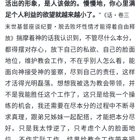
活出的形象，是人该做的。慢慢地，你心里满
足个人利益的欲望就越来越小了。
”
《话・卷三
末世基督座谈纪要・脱去败坏性情才能得着自由释
揣摩着神的话我认识到，不管尽什么本分，
放》
都得摆对存心，放下自己的私欲、自己的脸面
地位，维护教会工作，不在乎别人怎么看，能
面向神接受神的鉴察，尽到自己的责任，这样
才活得光明磊落。想想我被选为教会带领，并
不是我能胜任这个工作了，这只是给我一个操
练的机会，我还需要在尽本分的过程中不断寻
求真理，跟弟兄姊妹一起配搭，才能把本分尽
好。只是我太悖逆了，只考虑个人的脸面地
位，不作实际工作，结果给教会工作带来损