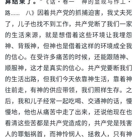
算结束了。
”
《话・卷一 神的显现与作工・
因着共产党的抓捕迫害，我丈夫死
路…… 八》
了，儿子也找不到工作，共产党断了我们一家
的生活来源，就是想借着这些环境让我埋怨
神、背叛神，但神也是借着这样的环境成全我
的信心。在受许多痛苦的时候，还能跟随神、
顺服神，这才是真实的信心。共产党要断我们
的生活出路，但我们今天依靠神生活，靠着神
往前走，有神的供应带领，我们照样生存。之
后，我和儿子经常一起吃喝、交通神的话，慢
慢地，他也从痛苦中走了出来，还说他现在也
看清这些苦都是共产党造成的，共产党是残害
人的罪魁祸首，而神怜悯人、拯救人，只有神