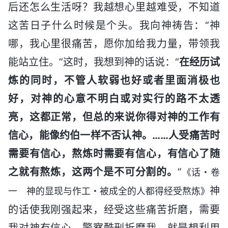
后还怎么生活呀？我越想心里越难受，不知道
这苦日子什么时候是个头。我向神祷告：“神
哪，我心里很痛苦，愿你加给我力量，带领我
能站立住。”这时，我想到神的话说：“
在经历试
炼的同时，不管人软弱也好或者里面消极也
好，对神的心意不明白或对实行的路不太透
亮，这都正常，但总的来说你得对神的工作有
信心，能像约伯一样不否认神。……人受痛苦时
需要有信心，熬炼时需要有信心，有信心了随
之就有熬炼，这两个是不可分割的。
”
《话・卷
神
一 神的显现与作工・被成全的人都得经受熬炼》
的话使我刚强起来，经受这些痛苦折磨，需要
我对神有信心。警察酷刑折磨我，就是想利用