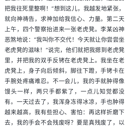
把我往死里整啊！”想到这儿，我越发地紧张，
就向神祷告，求神加给我信心、力量。第二天
上午，四个警察抬进来一张老虎凳。李某凶神
恶煞地说：“我叫你不交代！今天就让你尝尝坐
老虎凳的滋味！”说完，他们就把我摁到老虎凳
里，并把我的双手反铐在老虎凳上。我坐在老
虎凳上，身子向后倾斜，脚往下蹬，手铐卡在
手腕处疼痛难忍。不一会儿，我的手就肿得像
馒头一样，两只手都紫了，一点儿知觉都没
有。一天过去了，我浑身冻得冰凉，手也肿得
越来越高，我有些担心、害怕：再这样折磨下
去，我的手会不会残废呀？要是真残废了，以