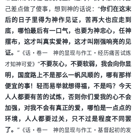
己差点做了傻事，想到神的话说：“
你们在这末
后的日子里得为神作见证，苦再大也应走到
底，哪怕最后有一口气，也要为神忠心，任神
摆布，这才叫真实爱神，这才叫刚强响亮的见
证。
”
《话・卷一 神的显现与作工・经历痛苦试炼
“
不要灰心，不要软弱，我会向你显
才知神可爱》
明，国度路上不是那么一帆风顺的，哪有那样
便宜的事！轻而易举就想得福，不是吗？今天
人人都要有苦的试炼，否则你们爱我的心不会
加强，对我不会有真正的爱，哪怕是一点点的
环境，人人都要过关，只不过是程度不同罢
了。
”
《话・卷一 神的显现与作工・基督起初的发