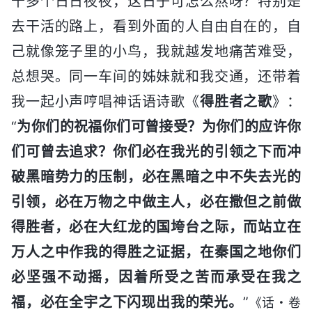
千多个日日夜夜，这日子可怎么熬呀？特别是
去干活的路上，看到外面的人自由自在的，自
己就像笼子里的小鸟，我就越发地痛苦难受，
总想哭。同一车间的姊妹就和我交通，还带着
我一起小声哼唱神话语诗歌《
得胜者之歌
》：
“
为你们的祝福你们可曾接受？为你们的应许你
们可曾去追求？你们必在我光的引领之下而冲
破黑暗势力的压制，必在黑暗之中不失去光的
引领，必在万物之中做主人，必在撒但之前做
得胜者，必在大红龙的国垮台之际，而站立在
万人之中作我的得胜之证据，在秦国之地你们
必坚强不动摇，因着所受之苦而承受在我之
福，必在全宇之下闪现出我的荣光。
”
《话・卷