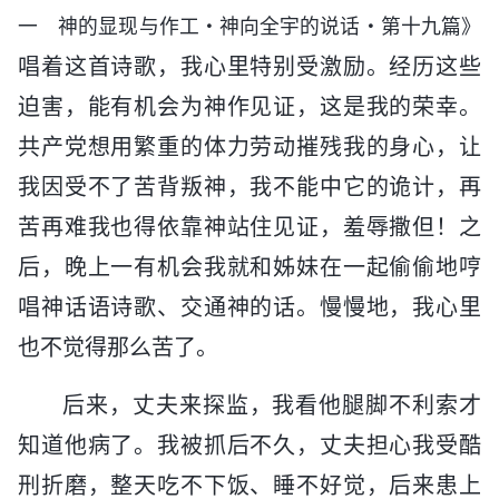
一 神的显现与作工・神向全宇的说话・第十九篇》
唱着这首诗歌，我心里特别受激励。经历这些
迫害，能有机会为神作见证，这是我的荣幸。
共产党想用繁重的体力劳动摧残我的身心，让
我因受不了苦背叛神，我不能中它的诡计，再
苦再难我也得依靠神站住见证，羞辱撒但！之
后，晚上一有机会我就和姊妹在一起偷偷地哼
唱神话语诗歌、交通神的话。慢慢地，我心里
也不觉得那么苦了。
后来，丈夫来探监，我看他腿脚不利索才
知道他病了。我被抓后不久，丈夫担心我受酷
刑折磨，整天吃不下饭、睡不好觉，后来患上