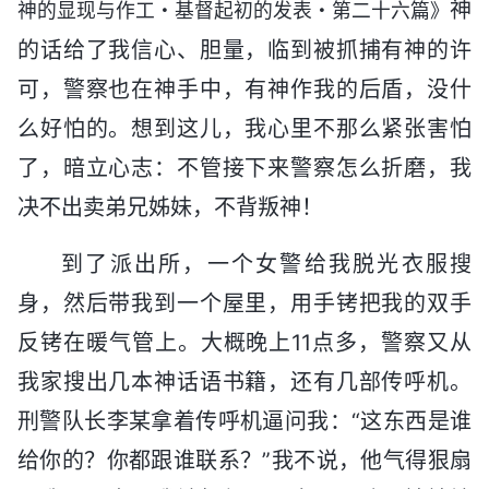
神
神的显现与作工・基督起初的发表・第二十六篇》
的话给了我信心、胆量，临到被抓捕有神的许
可，警察也在神手中，有神作我的后盾，没什
么好怕的。想到这儿，我心里不那么紧张害怕
了，暗立心志：不管接下来警察怎么折磨，我
决不出卖弟兄姊妹，不背叛神！
到了派出所，一个女警给我脱光衣服搜
身，然后带我到一个屋里，用手铐把我的双手
反铐在暖气管上。大概晚上11点多，警察又从
我家搜出几本神话语书籍，还有几部传呼机。
刑警队长李某拿着传呼机逼问我：“这东西是谁
给你的？你都跟谁联系？”我不说，他气得狠扇