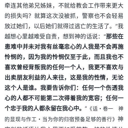
牵连其他弟兄姊妹，不就给教会工作带来更大
的损失吗？就算这次没被抓，警察也不会轻易
放过她们，以后她们就得过逃亡的生活了。”我
越想心里越难受自责，想到神的话说：“
那些在
患难中并未对我有丝毫忠心的人我是不会再施
怜悯的，因为我的怜悯仅至于此，而且我也不
喜欢曾经背叛我的任何一个人，我更不喜欢与
出卖朋友利益的人来往，这是我的性情，无论
这个人是谁。我要告诉你们：任何一个伤透我
心的人都不可能第二次得着我的宽容；任何一
个忠于我的人都永留在我心中。
”
《话・卷一 神
神
的显现与作工・当为你的归宿预备足够的善行》