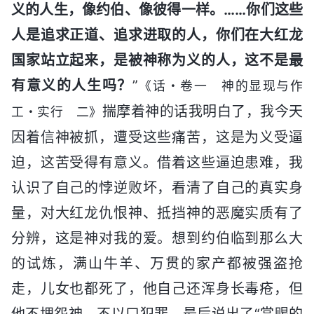
义的人生，像约伯、像彼得一样。……你们这些
人是追求正道、追求进取的人，你们在大红龙
国家站立起来，是被神称为义的人，这不是最
有意义的人生吗？
”
《话・卷一 神的显现与作
揣摩着神的话我明白了，我今天
工・实行 二》
因着信神被抓，遭受这些痛苦，这是为义受逼
迫，这苦受得有意义。借着这些逼迫患难，我
认识了自己的悖逆败坏，看清了自己的真实身
量，对大红龙仇恨神、抵挡神的恶魔实质有了
分辨，这是神对我的爱。想到约伯临到那么大
的试炼，满山牛羊、万贯的家产都被强盗抢
走，儿女也都死了，他自己还浑身长毒疮，但
他不埋怨神，不以口犯罪，最后说出了“赏赐的