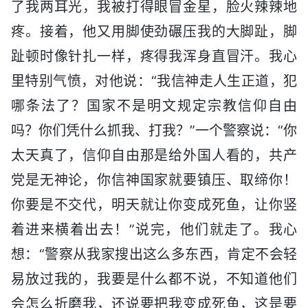
了我两耳光，我被打得眼冒金星，脸火辣辣地
疼。接着，他又用脚使劲碾压我的大脚趾，脚
趾顿时像针扎一样，疼得我浑身直冒汗。我心
里特别气愤，对他说：“我信神走人生正道，犯
哪条法了？国家不是明文规定宗教信仰自由
吗？你们凭什么抓我、打我？”一个警察说：“你
太天真了，信仰自由那是给外国人看的，共产
党是无神论，你信神国家就要镇压、取缔你！
你要是不交代，明天就让你变成死鱼，让你竖
着进来横着出去！”说完，他们就走了。我心
想：“警察从我家搜出这么多东西，肯定不会轻
易放过我的，我要是什么都不说，不知道他们
会怎么折磨我，还说要把我变成死鱼，这是要