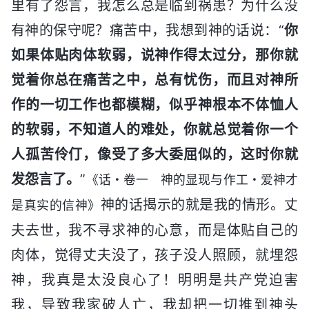
里有了怨言，我怎么总是临到祸患？为什么没
有神的保守呢？痛苦中，我想到神的话说：“
你
如果体贴肉体软弱，说神作得太过分，那你就
觉着你总在痛苦之中，总有忧伤，而且对神所
作的一切工作也都模糊，似乎神根本不体恤人
的软弱，不知道人的难处，你就总觉着你一个
人孤苦伶仃，像受了多大委屈似的，这时你就
发怨言了。
”
《话・卷一 神的显现与作工・爱神才
神的话揭示的就是我的情形。丈
是真实的信神》
夫去世，我不寻求神的心意，而是体贴自己的
肉体，觉得丈夫没了，孩子没人照顾，就埋怨
神，我真是太没良心了！明明是共产党迫害
我，导致我家破人亡，我却把一切推到神头