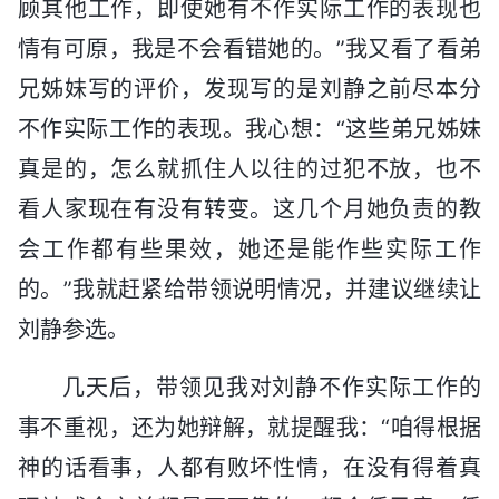
顾其他工作，即使她有不作实际工作的表现也
情有可原，我是不会看错她的。”我又看了看弟
兄姊妹写的评价，发现写的是刘静之前尽本分
不作实际工作的表现。我心想：“这些弟兄姊妹
真是的，怎么就抓住人以往的过犯不放，也不
看人家现在有没有转变。这几个月她负责的教
会工作都有些果效，她还是能作些实际工作
的。”我就赶紧给带领说明情况，并建议继续让
刘静参选。
几天后，带领见我对刘静不作实际工作的
事不重视，还为她辩解，就提醒我：“咱得根据
神的话看事，人都有败坏性情，在没有得着真