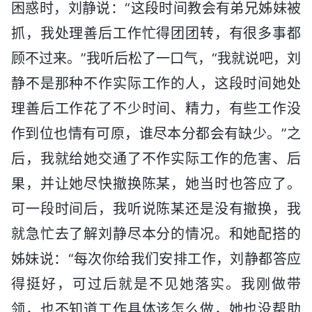
困惑时，刘静说：“这段时间教会有弟兄姊妹被
抓，我处理善后工作忙得团团转，有很多事都
顾不过来。”我听后松了一口气，“我就说吧，刘
静不是那种不作实际工作的人，这段时间她处
理善后工作花了不少时间、精力，有些工作没
作到位也情有可原，谁尽本分都会有缺少。”之
后，我就给她交通了不作实际工作的危害、后
果，并让她尽快撤换陈某，她当时也答应了。
可一段时间后，我听说陈某还是没有撤换，我
就急忙去了解刘静尽本分的情况。和她配搭的
姊妹说：“每次你给我们安排工作，刘静都答应
得挺好，可过后就是不见她落实。我刚做带
领，也不知道工作具体该怎么做，她也没帮助