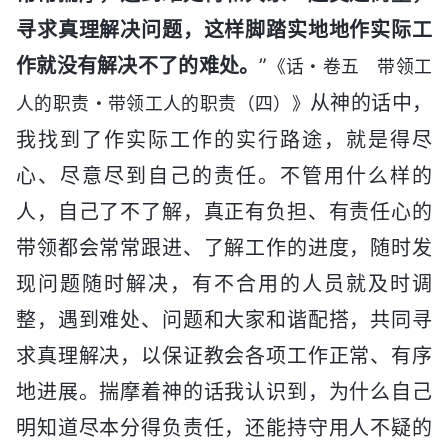
寻求真理解决问题，这样脚踏实地地作实际工
作就没有解决不了的难处。
”
《话・卷五 带领工
从神的话中，
人的职责・带领工人的职责（四）》
我找到了作实际工作的实行路途，就是得尽
心、尽意尽到自己的责任。不管用什么样的
人，自己了不了解，真正有负担、有责任心的
带领都会常常跟进、了解工作的进度，随时发
现问题随时解决，有不合用的人员就及时调
整，遇到难处、问题和大家和谐配搭，共同寻
求真理解决，以保证教会各项工作正常、有序
地进展。揣摩着神的话我认识到，为什么自己
明知道尽本分得负责任，还能持守用人不疑的