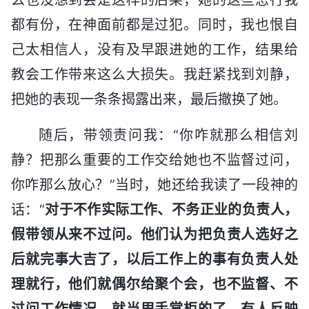
都有份，在神面前都是过犯。同时，我也恨自
己太相信人，没有及早跟进她的工作，结果给
教会工作带来这么大损失。我赶紧找到刘静，
把她的表现一条条揭露出来，最后撤换了她。
随后，带领责问我：“你咋就那么相信刘
静？把那么重要的工作交给她也不监督过问，
你咋那么放心？”当时，她还给我读了一段神的
话：“
对于不作实际工作、不务正业的负责人，
假带领从来不过问。他们认为把负责人选好之
后就完事大吉了，以后工作上的事有负责人处
理就行，他们就偶尔给聚个会，也不监督、不
过问工作情况，就当甩手掌柜的了。有人反映