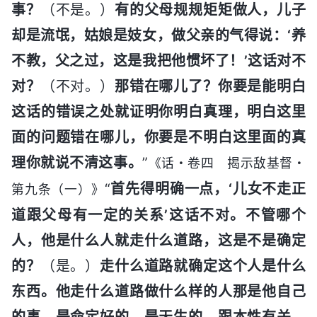
事？
（不是。）
有的父母规规矩矩做人，儿子
却是流氓，姑娘是妓女，做父亲的气得说：‘养
不教，父之过，这是我把他惯坏了！’这话对不
对？
（不对。）
那错在哪儿了？你要是能明白
这话的错误之处就证明你明白真理，明白这里
面的问题错在哪儿，你要是不明白这里面的真
理你就说不清这事。
”
《话・卷四 揭示敌基督・
“
首先得明确一点，‘儿女不走正
第九条（一）》
道跟父母有一定的关系’这话不对。不管哪个
人，他是什么人就走什么道路，这是不是确定
的？
（是。）
走什么道路就确定这个人是什么
东西。他走什么道路做什么样的人那是他自己
的事，是命定好的，是天生的，跟本性有关。