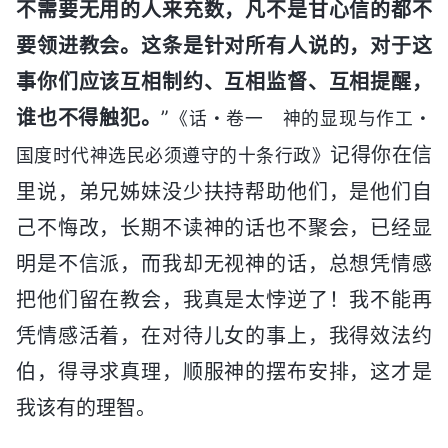
不需要无用的人来充数，凡不是甘心信的都不
要领进教会。这条是针对所有人说的，对于这
事你们应该互相制约、互相监督、互相提醒，
谁也不得触犯。
”
《话・卷一 神的显现与作工・
记得你在信
国度时代神选民必须遵守的十条行政》
里说，弟兄姊妹没少扶持帮助他们，是他们自
己不悔改，长期不读神的话也不聚会，已经显
明是不信派，而我却无视神的话，总想凭情感
把他们留在教会，我真是太悖逆了！我不能再
凭情感活着，在对待儿女的事上，我得效法约
伯，得寻求真理，顺服神的摆布安排，这才是
我该有的理智。