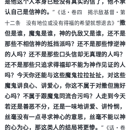
是他这个人本身已经没有真实的信了，他不承
认自己是信神的。
”
《话・卷四 揭示敌基督・第
“
撒
十二条 没有地位或没有得福的希望就想退去》
但是谁，魔鬼是谁，神的仇敌又是谁，还不是
那些不相信神的抵挡派吗？还不是那些悖逆神
的人吗？还不是那些口头信却无真理的人吗？
还不是那些只追求得福却不能为神作见证的人
吗？今天你还能与这些魔鬼拉拉扯扯，对这些
魔鬼讲良心、讲爱心，你这不属于对撒但施好
心吗？不属于跟魔鬼同流合污吗？人走到今天
若还是善恶不分，还是一味地讲爱、讲怜悯，
丝毫没有一点寻求神心的意思，丝毫不能以神
的心为心，那这类人的结局将更惨。
”
《话・卷