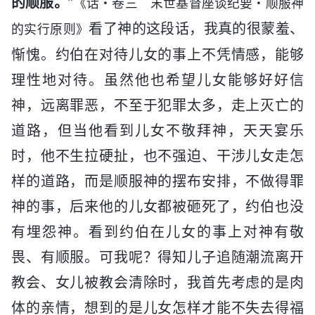
的顺服。
”
《话・卷三 末世基督座谈纪要・顺服神
看了神的这段话，我真的很蒙羞、
的实行原则》
惭愧。约伯在对待儿女的事上不凭情感，能够
理性地对待。虽然他也希望儿女能够好好信
神，远离罪恶，不至于犯罪太多，走上灭亡的
道路，但当他看到儿女不敬拜神，天天宴乐
时，他不生拉硬扯，也不强迫、干涉儿女走怎
样的道路，而是顺服神的摆布安排，不做得罪
神的事，后来他的儿女都被砸死了，约伯也没
有埋怨神。看到约伯在儿女的事上对神有敬
畏、有顺服。可我呢？得知儿子追随潮流离开
教会、女儿被教会清除时，我首先考虑的是肉
体的亲情，想到的是儿女怎样才能不失去得福