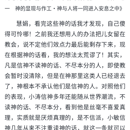
一 神的显现与作工・神与人将一同进入安息之中》
慧娟，看完这些神的话我才发现，自己傻
得可怜哪！之前我还想用人的办法把儿女留在
教会，说不定他们效点力最后能剩存下来，现
在根据神的话看，我的想法太荒谬了！其实，
凡是信神不读神的话、不尽本分的人，即使教
会暂时没清除，但是在神那里这类人已经退去
了，神根本不承认他们是信神的人。对照他们
的表现，小涛信神多年还能随从世界潮流，不
读神的话、不尽本分，看到他是丝毫不喜爱真
理，实质就是厌烦真理的，是不信派，小敏信
神几年从来不注重读神的话，就这一条就可以