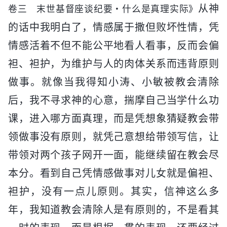
从神
卷三 末世基督座谈纪要・什么是真理实际》
的话中我明白了，情感属于撒但败坏性情，凭
情感活着不但不能公平地看人看事，反而会偏
袒、袒护，为维护与人的肉体关系而违背原则
做事。就像当我得知小涛、小敏被教会清除
后，我不寻求神的心意，揣摩自己当学什么功
课，进入哪方面真理，而是凭想象猜疑教会带
领做事没有原则，就凭己意想给带领写信，让
带领对两个孩子网开一面，能继续留在教会尽
本分。看到自己凭情感做事对儿女就是偏袒、
袒护，没有一点儿原则。其实，信神这么多
年，我知道教会清除人是有原则的，不是看其