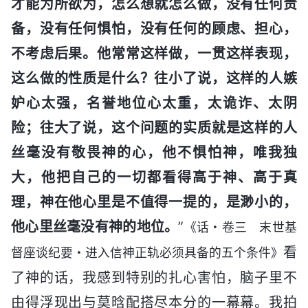
才能为所欲为，怎么想就怎么做，没有任何责
备，没有任何惧怕，没有任何的顾虑、担心，
不考虑后果。他常常这样做，一贯这样表现，
这么做的性质是什么？往小了说，这样的人嫉
妒心太强，名誉地位心太重，太诡诈、太阴
险；往大了说，这个问题的实质就是这样的人
丝毫没有敬畏神的心，他不惧怕神，唯我独
大，他把自己的一切都看得高于神、高于真
理，神在他心里是不值得一提的，是渺小的，
他心里丝毫没有神的地位。
”
《话・卷三 末世基
看
督座谈纪要・进入信神正轨必须具备的五个条件》
了神的话，我感到特别的扎心害怕，脑子里不
由得浮现出与莫晗配搭尽本分的一幕幕。我拍