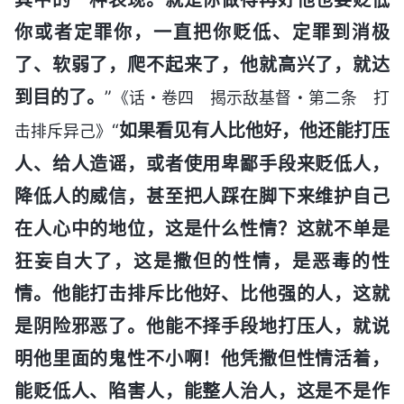
你或者定罪你，一直把你贬低、定罪到消极
了、软弱了，爬不起来了，他就高兴了，就达
到目的了。
”
《话・卷四 揭示敌基督・第二条 打
“
如果看见有人比他好，他还能打压
击排斥异己》
人、给人造谣，或者使用卑鄙手段来贬低人，
降低人的威信，甚至把人踩在脚下来维护自己
在人心中的地位，这是什么性情？这就不单是
狂妄自大了，这是撒但的性情，是恶毒的性
情。他能打击排斥比他好、比他强的人，这就
是阴险邪恶了。他能不择手段地打压人，就说
明他里面的鬼性不小啊！他凭撒但性情活着，
能贬低人、陷害人，能整人治人，这是不是作