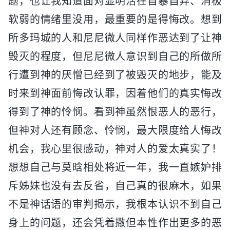
题，也让我知道面对显明活在自暴自弃、消极
软弱的情绪里没用，最重要的是得悔改。想到
所多玛城的人和尼尼微人同样作恶达到了让神
毁灭的程度，但尼尼微人意识到自己的所做所
行遭到神的厌憎已经到了被毁灭的地步，能及
时来到神面前悔改认罪，因着他们的真实悔改
得到了神的怜悯。看到神虽然恨恶人的恶行，
但神对人还有顾念、怜悯，最大限度给人悔改
机会，我心里很感动，神对人的爱太真实了！
想想自己与莫晗相处将近一年，我一直嫉妒排
斥姊妹也没有去反省，自己真的很麻木，如果
不是神话语的审判揭示，我根本认识不到自己
身上的问题，还会凭着撒但本性作出更多的恶