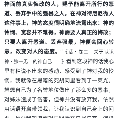
神面前真实悔改的人，赐予能离开所行的恶
道、丢弃手中的强暴之人。在神对待尼尼微人
这件事上，神的态度很明确地流露出来：神的
怜悯、宽容并不难得，神需要人真正的悔改；
只要人离开恶道、丢弃强暴，神便会回心转
意，改变对人的态度。
”
《话・卷二 关于认识
看到这段神的话我心
神・独一无二的神自己 二》
里有种说不出来的感动，感受到了神对我的怜
悯，我就像在黑暗的死胡同里看到了一束光。
想想自己为了名誉地位做出了那么多的恶事，
对姊妹造成了伤害，但神并没有放弃我，依然
用话语开启带领我，让我认识到自己身上的问