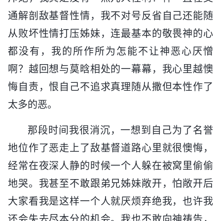
通解剖敌基督性情，我不对号反省自己还能随
从败坏性情打压姊妹，连最基本的敬畏神的心
都没有，我的所作所为怎能不让神恶心厌憎
啊？越回想与莫晗相处的一幕幕，我心里越懊
悔自责，恨自己不追求真理随从撒但本性作了
太多的恶。
那段时间我很消沉，一想到自己为了名誉
地位作了恶走上了敌基督道路心里就很懊悔，
经常在夜深人静的时候一个人躲在被窝里偷偷
地哭。我甚至不敢跟弟兄姊妹敞开，怕敞开后
大家看我是这样一个人就厌烦弃绝我，也许我
还会失去尽本分的机会。我也不敢向神祷告，