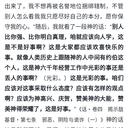
出来了，我不想再被名誉地位捆绑辖制，不管
别人怎么看我我只愿尽好自己的本分，愿你保
守我的心。”随后，我就看了一段神的话：“
别人
比你强、比你明白真理，咱就应该向人学，这
是不是好事啊？这是大家都应该欢喜快乐的
事。就像人类历史上跟随神的人中间有约伯这
个人，这是神六千年经营工作中光彩的事还是
丢人的事啊？
（光彩。）
这是光彩的事。咱们
应该对这事采取什么态度？应该有怎样的观点
啊？应该为神高兴、庆贺，赞美神的大能，赞
美神得荣耀了，这是好事。
”
《话・卷四 揭示敌
神的话
基督・第七条 邪恶、阴险与诡诈（一）》