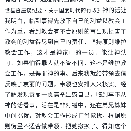
神的话让
世基督座谈纪要・关于国度时代的行政》
我明白，临到事得先放下自己的利益以教会工
作为重，看到教会有不合原则的事出现损害了
教会的利益得尽到自己的责任，坚持原则维护
教会工作，这才是神家中的一员，能让神认
可。如果怕得罪人就不管不问，这不是维护教
会工作，是得罪神的事。后来我就给带领去信
反映了袁丽的问题，带领也安排人来核实。经
了解发现袁丽一贯高举显露自己，临到事不从
神的话看事，活在是非对错中，还在弟兄姊妹
中间挑拨，对教会工作形成打岔搅扰，根据原
则衡量不适合做带领，把她撤换了。得知这个