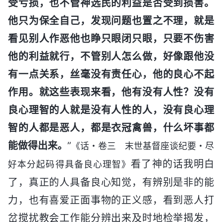
受亏损，也不管神选民的利益是否受到损害。
他只为保全自己，发现问题也置之不理，就是
看见别人作恶他也睁只眼闭只眼，只要不伤害
他的利益就行，不管别人怎么做，好像跟他没
有一点关系，丝毫没有责任心，他的良心不起
作用。就这些表现来看，他有没有人性？没有
良心理智的人就是没有人性的人，没有良心理
智的人都是恶人，都是衣冠禽兽，什么坏事都
能做得出来。
”
《话・卷三 末世基督座谈纪要・尽
看了神的话我明白
好本分起码得具备良心理智》
了，真正的人具备良心知觉，有辨别是非的能
力，也有喜爱正面事物的正义感，看到恶人打
岔搅扰教会工作能分辨出来及时地检举揭发，