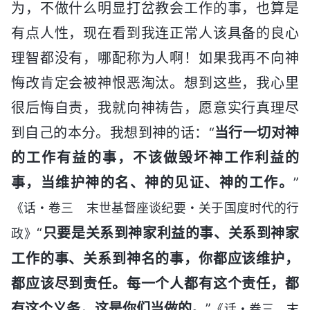
为，不做什么明显打岔教会工作的事，也算是
有点人性，现在看到我连正常人该具备的良心
理智都没有，哪配称为人啊！如果我再不向神
悔改肯定会被神恨恶淘汰。想到这些，我心里
很后悔自责，我就向神祷告，愿意实行真理尽
到自己的本分。我想到神的话：“
当行一切对神
的工作有益的事，不该做毁坏神工作利益的
事，当维护神的名、神的见证、神的工作。
”
《话・卷三 末世基督座谈纪要・关于国度时代的行
“
只要是关系到神家利益的事、关系到神家
政》
工作的事、关系到神名的事，你都应该维护，
都应该尽到责任。每一个人都有这个责任，都
有这个义务，这是你们当做的。
”
《话・卷三 末