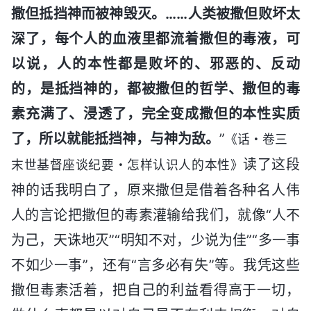
撒但抵挡神而被神毁灭。……人类被撒但败坏太
深了，每个人的血液里都流着撒但的毒液，可
以说，人的本性都是败坏的、邪恶的、反动
的，是抵挡神的，都被撒但的哲学、撒但的毒
素充满了、浸透了，完全变成撒但的本性实质
了，所以就能抵挡神，与神为敌。
”
《话・卷三
读了这段
末世基督座谈纪要・怎样认识人的本性》
神的话我明白了，原来撒但是借着各种名人伟
人的言论把撒但的毒素灌输给我们，就像“人不
为己，天诛地灭”“明知不对，少说为佳”“多一事
不如少一事”，还有“言多必有失”等。我凭这些
撒但毒素活着，把自己的利益看得高于一切，