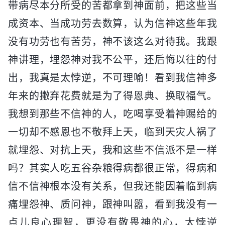
带病尽本分所受的苦都拿到神面前，把这些当
成资本、当成功劳去数算，认为信神这些年我
没有功劳也有苦劳，神不该这么对待我。我跟
神讲理，埋怨神对我不公平，还后悔以往的付
出，我真是太悖逆，不可理喻！看到我信神多
年来的撇弃花费就是为了得恩典、换取福气。
我想到那些不信神的人，吃喝享受着神赐给的
一切却不感恩也不敬拜上天，临到天灾人祸了
就埋怨、对抗上天，我和这些不信派不是一样
吗？其实人吃五谷杂粮得病都很正常，得病和
信不信神根本没有关系，但我还能因着临到病
痛埋怨神、质问神，跟神叫嚣，看到我没有一
点儿良心理智，更没有敬畏神的心，太悖逆