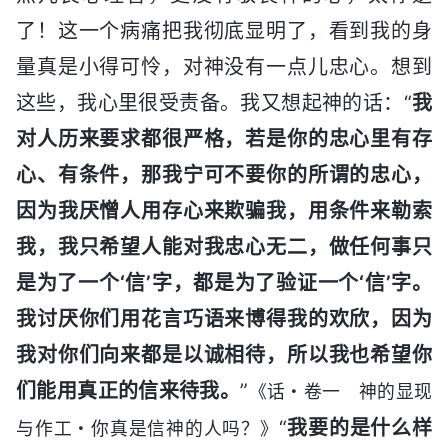
了！这一个病痛把我彻底显明了，看到我的身
量真是小得可怜，对神没有一点儿忠心。想到
这些，我心里很受责备。我又想起神的话：“
我
对人历来要求都很严格，若是你的忠心里有存
心、有条件，那我宁可不要你的所谓的忠心，
因为我厌憎人用存心来欺骗我，用条件来勒索
我，我只希望人能对我忠心无二，做任何事只
是为了一个‘信’字，都是为了验证一个‘信’字。
我讨厌你们用花言巧语来博得我的欢欣，因为
我对你们向来都是以诚相待，所以我也希望你
们能用真正的信来待我。
”
《话・卷一 神的显现
“
我要的是什么样
与作工・你真是信神的人吗？》