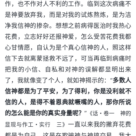
作，也不作对人不利的工作。临到这次病痛不
是神要放弃我，而是对我的试炼熬炼，是为洁
净我信神的掺杂。想想之前病得医治时我热心
花费，立志好好还报神爱，怎么受苦花费我都
心甘情愿，自认为是个真心信神的人，照这样
信下去就离蒙拯救不远了，可当再临到病痛时
把我的小信、自私和对神的误解都显明出来
了，我就像变了个人，就如神揭示的：“
多数人
信神都是为了平安，为了得利，你是没利就不
信的人，是得不着恩典就噘嘴的人，那你所说
的怎么能是你的真实身量呢？
”
《话・卷一 神的
一直以来我的撇弃花费
显现与作工・实行 三》
都是为自己，这是在欺骗神与神搞交易，我太