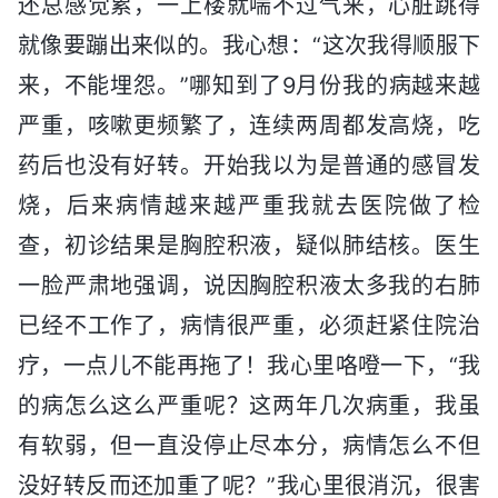
还总感觉累，一上楼就喘不过气来，心脏跳得
就像要蹦出来似的。我心想：“这次我得顺服下
来，不能埋怨。”哪知到了9月份我的病越来越
严重，咳嗽更频繁了，连续两周都发高烧，吃
药后也没有好转。开始我以为是普通的感冒发
烧，后来病情越来越严重我就去医院做了检
查，初诊结果是胸腔积液，疑似肺结核。医生
一脸严肃地强调，说因胸腔积液太多我的右肺
已经不工作了，病情很严重，必须赶紧住院治
疗，一点儿不能再拖了！我心里咯噔一下，“我
的病怎么这么严重呢？这两年几次病重，我虽
有软弱，但一直没停止尽本分，病情怎么不但
没好转反而还加重了呢？”我心里很消沉，很害