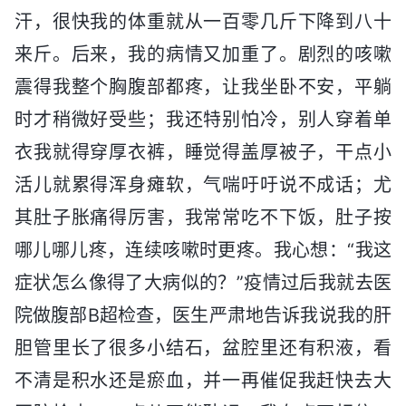
汗，很快我的体重就从一百零几斤下降到八十
来斤。后来，我的病情又加重了。剧烈的咳嗽
震得我整个胸腹部都疼，让我坐卧不安，平躺
时才稍微好受些；我还特别怕冷，别人穿着单
衣我就得穿厚衣裤，睡觉得盖厚被子，干点小
活儿就累得浑身瘫软，气喘吁吁说不成话；尤
其肚子胀痛得厉害，我常常吃不下饭，肚子按
哪儿哪儿疼，连续咳嗽时更疼。我心想：“我这
症状怎么像得了大病似的？”疫情过后我就去医
院做腹部B超检查，医生严肃地告诉我说我的肝
胆管里长了很多小结石，盆腔里还有积液，看
不清是积水还是瘀血，并一再催促我赶快去大