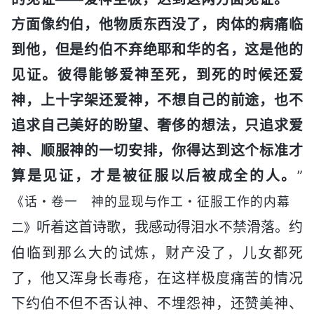
方面像约伯，他物质东西没了，肉体的病痛临
到他，但是约伯不弃绝耶和华的名，这是他的
见证。彼得能够爱神至死，到死的时候还爱
神，上十字架还爱神，不想自己的前途，也不
追求自己美好的盼望、奢侈的想法，只追求爱
神、顺服神的一切安排，你得达到这个标准才
算是见证，才是被征服以后被成全的人。
”
《话・卷一 神的显现与作工・征服工作的内幕
听着这首诗歌，我感动得泪水不禁滑落。约
二》
伯临到那么大的试炼，财产没了，儿女都死
了，他又浑身长毒疮，在这样极度痛苦的情况
下约伯不但不否认神、不埋怨神，还赞美神、