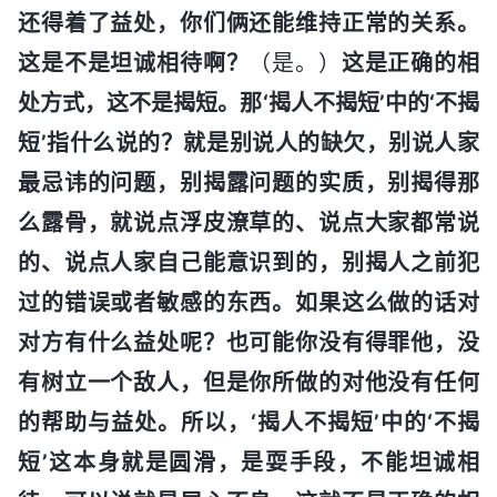
还得着了益处，你们俩还能维持正常的关系。
这是不是坦诚相待啊？
（是。）
这是正确的相
处方式，这不是揭短。那‘揭人不揭短’中的‘不揭
短’指什么说的？就是别说人的缺欠，别说人家
最忌讳的问题，别揭露问题的实质，别揭得那
么露骨，就说点浮皮潦草的、说点大家都常说
的、说点人家自己能意识到的，别揭人之前犯
过的错误或者敏感的东西。如果这么做的话对
对方有什么益处呢？也可能你没有得罪他，没
有树立一个敌人，但是你所做的对他没有任何
的帮助与益处。所以，‘揭人不揭短’中的‘不揭
短’这本身就是圆滑，是耍手段，不能坦诚相