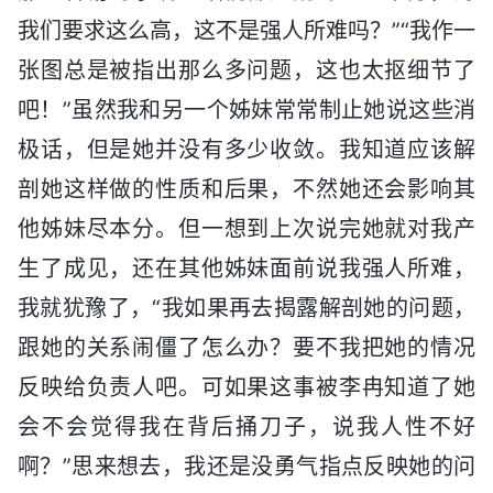
我们要求这么高，这不是强人所难吗？”“我作一
张图总是被指出那么多问题，这也太抠细节了
吧！”虽然我和另一个姊妹常常制止她说这些消
极话，但是她并没有多少收敛。我知道应该解
剖她这样做的性质和后果，不然她还会影响其
他姊妹尽本分。但一想到上次说完她就对我产
生了成见，还在其他姊妹面前说我强人所难，
我就犹豫了，“我如果再去揭露解剖她的问题，
跟她的关系闹僵了怎么办？要不我把她的情况
反映给负责人吧。可如果这事被李冉知道了她
会不会觉得我在背后捅刀子，说我人性不好
啊？”思来想去，我还是没勇气指点反映她的问