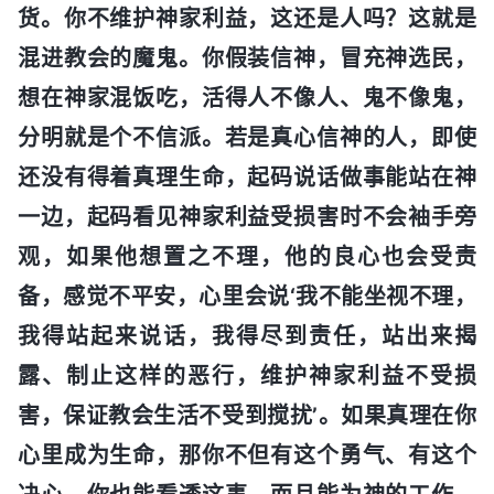
货。你不维护神家利益，这还是人吗？这就是
混进教会的魔鬼。你假装信神，冒充神选民，
想在神家混饭吃，活得人不像人、鬼不像鬼，
分明就是个不信派。若是真心信神的人，即使
还没有得着真理生命，起码说话做事能站在神
一边，起码看见神家利益受损害时不会袖手旁
观，如果他想置之不理，他的良心也会受责
备，感觉不平安，心里会说‘我不能坐视不理，
我得站起来说话，我得尽到责任，站出来揭
露、制止这样的恶行，维护神家利益不受损
害，保证教会生活不受到搅扰’。如果真理在你
心里成为生命，那你不但有这个勇气、有这个