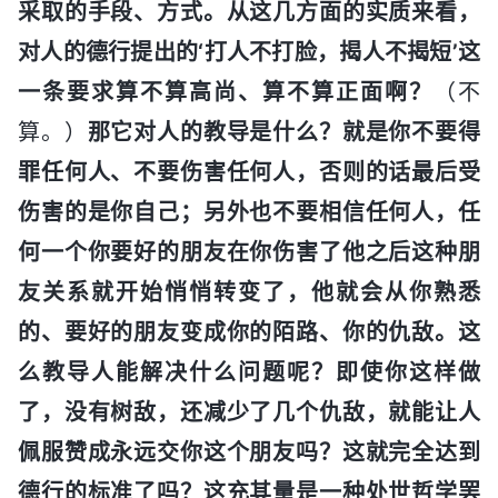
采取的手段、方式。从这几方面的实质来看，
对人的德行提出的‘打人不打脸，揭人不揭短’这
一条要求算不算高尚、算不算正面啊？
（不
算。）
那它对人的教导是什么？就是你不要得
罪任何人、不要伤害任何人，否则的话最后受
伤害的是你自己；另外也不要相信任何人，任
何一个你要好的朋友在你伤害了他之后这种朋
友关系就开始悄悄转变了，他就会从你熟悉
的、要好的朋友变成你的陌路、你的仇敌。这
么教导人能解决什么问题呢？即使你这样做
了，没有树敌，还减少了几个仇敌，就能让人
佩服赞成永远交你这个朋友吗？这就完全达到
德行的标准了吗？这充其量是一种处世哲学罢