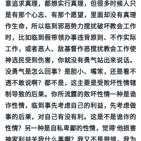
意追求真理，都想实行真理，但很多时候人只
是有那个心志、有那个愿望，里面却没有真理
作生命，所以临到邪恶势力搅扰破坏教会工作
时，比如临到假带领办事违背原则、不作实际
工作，或者恶人、敌基督作恶搅扰教会工作使
神选民受到伤害，你就没有勇气站出来说话。
没勇气是怎么回事？是胆小、嘴笨，还是看不
透不敢说啊？都不是，这主要是受败坏性情辖
制导致的后果。你所流露的败坏性情一种是诡
诈性情，临到事先考虑自己的利益，先考虑做
事的后果，对自己有没有利。这是不是诡诈的
性情？另一种是自私卑鄙的性情，觉得‘他损害
神家利益关我什么事啊？我又不是带领，我为