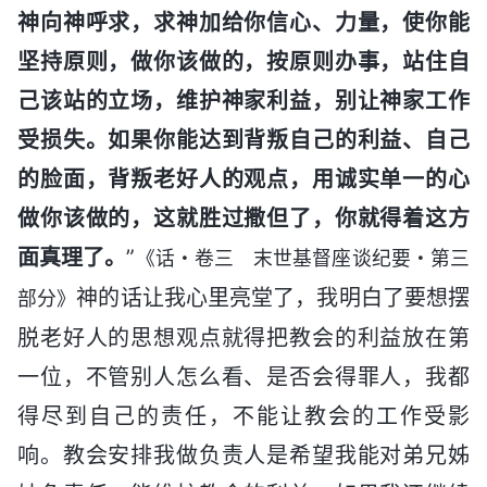
神向神呼求，求神加给你信心、力量，使你能
坚持原则，做你该做的，按原则办事，站住自
己该站的立场，维护神家利益，别让神家工作
受损失。如果你能达到背叛自己的利益、自己
的脸面，背叛老好人的观点，用诚实单一的心
做你该做的，这就胜过撒但了，你就得着这方
面真理了。
”
《话・卷三 末世基督座谈纪要・第三
神的话让我心里亮堂了，我明白了要想摆
部分》
脱老好人的思想观点就得把教会的利益放在第
一位，不管别人怎么看、是否会得罪人，我都
得尽到自己的责任，不能让教会的工作受影
响。教会安排我做负责人是希望我能对弟兄姊