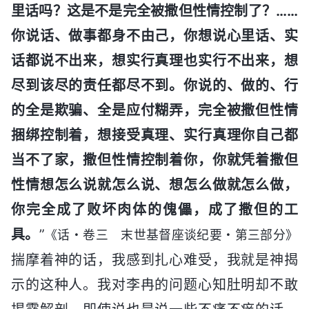
里话吗？这是不是完全被撒但性情控制了？……
你说话、做事都身不由己，你想说心里话、实
话都说不出来，想实行真理也实行不出来，想
尽到该尽的责任都尽不到。你说的、做的、行
的全是欺骗、全是应付糊弄，完全被撒但性情
捆绑控制着，想接受真理、实行真理你自己都
当不了家，撒但性情控制着你，你就凭着撒但
性情想怎么说就怎么说、想怎么做就怎么做，
你完全成了败坏肉体的傀儡，成了撒但的工
具。
”
《话・卷三 末世基督座谈纪要・第三部分》
揣摩着神的话，我感到扎心难受，我就是神揭
示的这种人。我对李冉的问题心知肚明却不敢