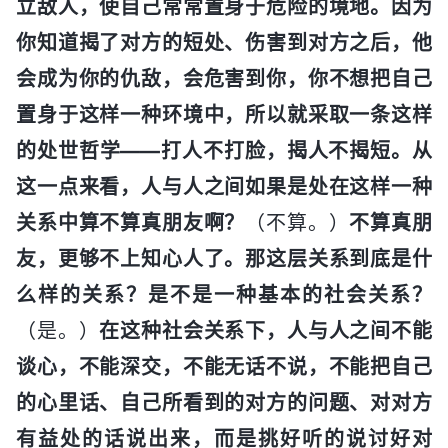
立敌人，使自己常常置身于危险的境地。因为
你知道揭了对方的短处、伤害到对方之后，他
会成为你的仇敌，会危害到你，你不想把自己
置身于这样一种环境中，所以就采取一条这样
的处世哲学——打人不打脸，揭人不揭短。从
这一点来看，人与人之间如果是处在这样一种
关系中算不算真朋友啊？
（不算。）
不算真朋
友，更够不上知心人了。那这层关系到底是什
么样的关系？是不是一种基本的社会关系？
（是。）
在这种社会关系下，人与人之间不能
谈心，不能深交，不能无话不说，不能把自己
的心里话、自己所看到的对方的问题、对对方
有益处的话说出来，而是挑好听的说讨好对