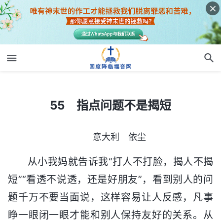
55 指点问题不是揭短
55 指点问题不是揭短
意大利 依尘
从小我妈就告诉我“打人不打脸，揭人不揭
短”“看透不说透，还是好朋友”，看到别人的问
题千万不要当面说，这样容易让人反感，凡事
睁一眼闭一眼才能和别人保持友好的关系。从