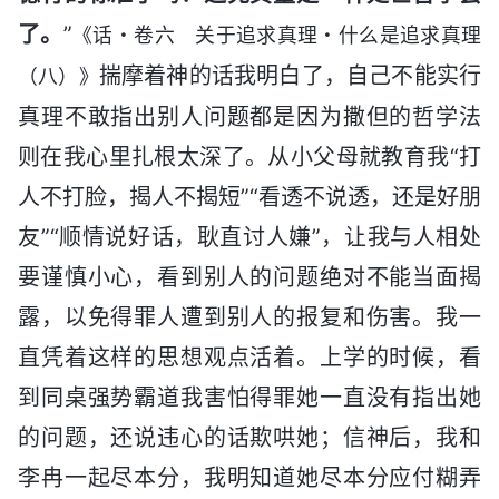
了。
”
《话・卷六 关于追求真理・什么是追求真理
揣摩着神的话我明白了，自己不能实行
（八）》
真理不敢指出别人问题都是因为撒但的哲学法
则在我心里扎根太深了。从小父母就教育我“打
人不打脸，揭人不揭短”“看透不说透，还是好朋
友”“顺情说好话，耿直讨人嫌”，让我与人相处
要谨慎小心，看到别人的问题绝对不能当面揭
露，以免得罪人遭到别人的报复和伤害。我一
直凭着这样的思想观点活着。上学的时候，看
到同桌强势霸道我害怕得罪她一直没有指出她
的问题，还说违心的话欺哄她；信神后，我和
李冉一起尽本分，我明知道她尽本分应付糊弄