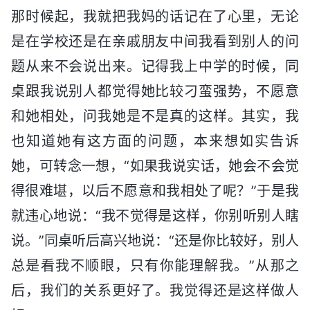
那时候起，我就把我妈的话记在了心里，无论
是在学校还是在亲戚朋友中间我看到别人的问
题从来不会说出来。记得我上中学的时候，同
桌跟我说别人都觉得她比较刁蛮强势，不愿意
和她相处，问我她是不是真的这样。其实，我
也知道她有这方面的问题，本来想如实告诉
她，可转念一想，“如果我说实话，她会不会觉
得很难堪，以后不愿意和我相处了呢？”于是我
就违心地说：“我不觉得是这样，你别听别人瞎
说。”同桌听后高兴地说：“还是你比较好，别人
总是看我不顺眼，只有你能理解我。”从那之
后，我们的关系更好了。我觉得还是这样做人