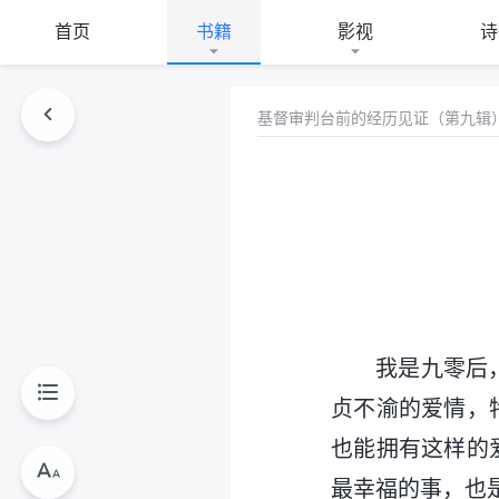
首页
书籍
影视
诗
基督审判台前的经历见证（第九辑
我是九零后
贞不渝的爱情，
也能拥有这样的
最幸福的事，也