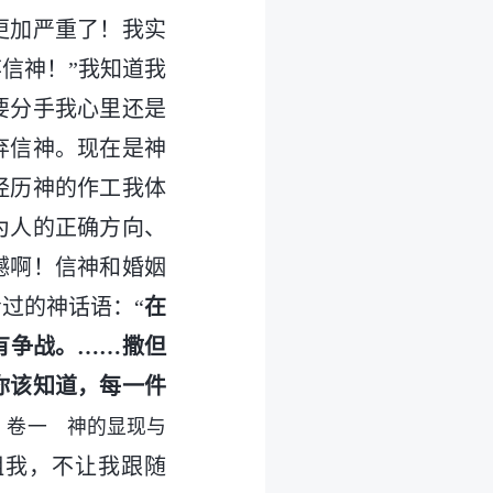
更加严重了！我实
信神！”我知道我
要分手我心里还是
弃信神。现在是神
经历神的作工我体
为人的正确方向、
憾啊！信神和婚姻
过的神话语：“
在
有争战。……撒但
你该知道，每一件
・卷一 神的显现与
阻我，不让我跟随