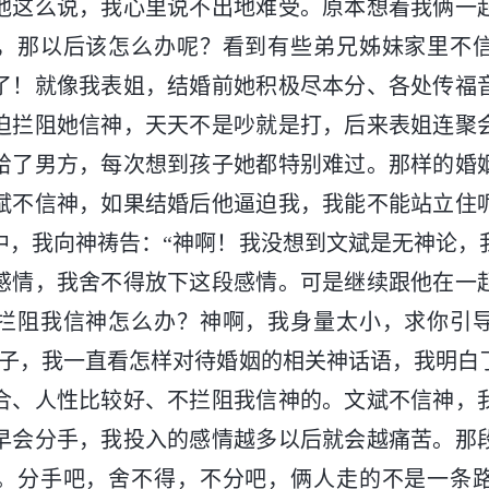
他这么说，我心里说不出地难受。原本想着我俩一
，那以后该怎么办呢？看到有些弟兄姊妹家里不
了！就像我表姐，结婚前她积极尽本分、各处传福
迫拦阻她信神，天天不是吵就是打，后来表姐连聚
给了男方，每次想到孩子她都特别难过。那样的婚
斌不信神，如果结婚后他逼迫我，我能不能站立住
中，我向神祷告：“神啊！我没想到文斌是无神论，
感情，我舍不得放下这段感情。可是继续跟他在一
拦阻我信神怎么办？神啊，我身量太小，求你引
日子，我一直看怎样对待婚姻的相关神话语，我明白
合、人性比较好、不拦阻我信神的。文斌不信神，
早会分手，我投入的感情越多以后就会越痛苦。那
。分手吧，舍不得，不分吧，俩人走的不是一条