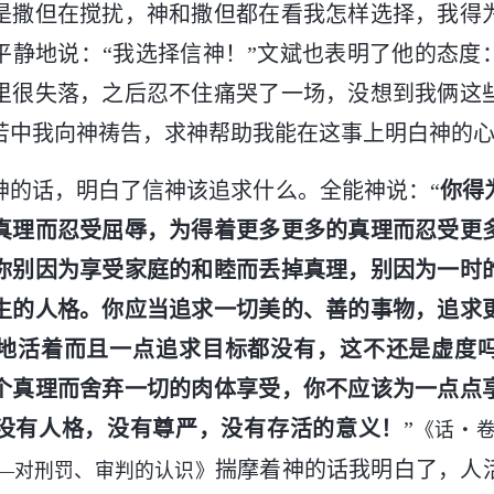
是撒但在搅扰，神和撒但都在看我怎样选择，我得
平静地说：“我选择信神！”文斌也表明了他的态度
里很失落，之后忍不住痛哭了一场，没想到我俩这
苦中我向神祷告，求神帮助我能在这事上明白神的
神的话，明白了信神该追求什么。全能神说：“
你得
真理而忍受屈辱，为得着更多更多的真理而忍受更
你别因为享受家庭的和睦而丢掉真理，别因为一时
生的人格。你应当追求一切美的、善的事物，追求
地活着而且一点追求目标都没有，这不还是虚度
个真理而舍弃一切的肉体享受，你不应该为一点点
没有人格，没有尊严，没有存活的意义！
”
《话・
揣摩着神的话我明白了，人
—对刑罚、审判的认识》