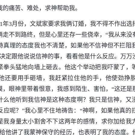
我的痛苦、难处，求神帮助我。
011年3月份，文斌家要求我俩订婚，我不得不作出
俩走不到路终，但是心里还存一些侥幸，“我从来没
待真理的态度我也不清楚，如果他不信神但不拦阻
我决定跟他说说信神的事，看看他是什么反应。万万
紧拳头猛地向墙上砸去。他这个举动把我吓蒙了，
他还要用手砸墙，我赶紧拉住他的手，他使劲挣
漠，眼神里带着恨意，我感到陌生、害怕，“这还是
什么他听到我信神是这种态度啊？我只是信神，又
反应呢？”我心里不住地祷告：“神啊，如果他真的
是我身量太小割舍不下这两年的感情，求你加给我
我给他讲了我蒙神保守的经历，也表明了我的态度。