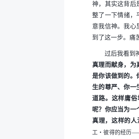
神，其实这背后
整了一下情绪，
意我信神。我心
到了这一步。痛
过后我看到
真理而献身，为
是你该做到的。
生的尊严、你一
道路。这样庸俗
呢？你应当为一
真理，这样的人
工・彼得的经历—