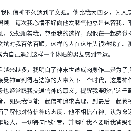
4月，我刚信神不久遇到了文斌。他比我大四岁，为人
照顾。每次我心情不好向他发脾气他总是包容我，
见，处处顺着我，尊重我的选择，跟他在一起感觉
文斌对我百依百顺，这样的人在这年头很难找了。
常为自己遇到这样一个体贴的男友感到幸运。
话越来越多，我明白了神末世道成肉身作工是为了
接受神审判得着洁净的人带入下一个时代，这是神
母也经常跟我交通信神的意义，提醒我要珍惜这千
音，如果我俩能一起信神追求真理，到最后一起蒙
面了解他对待信神的态度。他不相信有神，认为命
年轻人，一切得向“钱”看，并嘱咐我不要听我爸妈