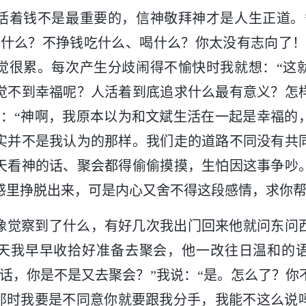
活着钱不是最重要的，信神敬拜神才是人生正道。
做什么？不挣钱吃什么、喝什么？你太没有志向了！
觉很累。每次产生分歧闹得不愉快时我就想：“这
觉不到幸福呢？人活着到底追求什么最有意义？怎
告：“神啊，我原本以为和文斌生活在一起是幸福的
实并不是我认为的那样。我们走的道路不同没有共
天看神的话、聚会都得偷偷摸摸，生怕因这事争吵
感里挣脱出来，可是内心又舍不得这段感情，求你帮
像觉察到了什么，有好几次我出门回来他就问东问
天我早早收拾好准备去聚会，他一改往日温和的
实话，你是不是又去聚会？”我说：“是。怎么了？你
“那时我要是不同意你就要跟我分手，我能不这么说