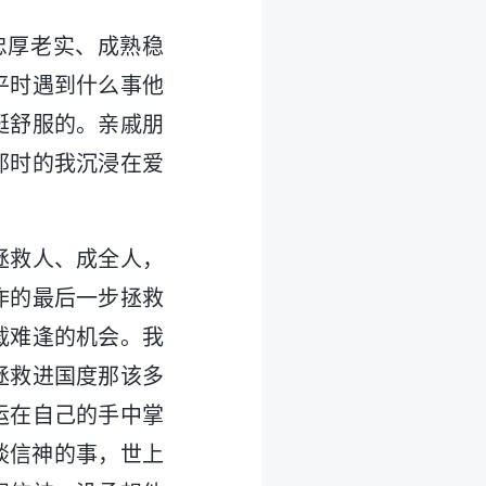
忠厚老实、成熟稳
平时遇到什么事他
挺舒服的。亲戚朋
那时的我沉浸在爱
拯救人、成全人，
作的最后一步拯救
载难逢的机会。我
拯救进国度那该多
运在自己的手中掌
谈信神的事，世上