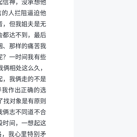
起信神，没承想他
信的人拦阻逼迫他
音，但我姐夫是无
会都达不到，最后
姻、那样的痛苦我
呢？一时间我有些
我俩相处这么久，
起，我俩走的不是
导我作出正确的选
了找对象是有原则
我俩志不同道不合
段时间，一想起这
路，我心里特别矛