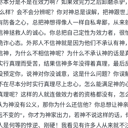
尽本分是不是在效力啊？如果效完力之后卸磨杀驴
怎么样？会不会分辨呢？你对神总是误解，把神跟世
有防备之心，总把神想得像人一样自私卑鄙，从来
信神拯救人的诚心。你总把自己定性为效力者，很
诡诈心态。外邦人不信神就是因为他们不承认有神
信神，为什么不相信神呢？为什么不承认神的话是
实行真理而受苦，结果信神多年没得着真理，最后
没预定你，说神对你没诚意，这是什么问题？你误
不在尽本分时实行真理尽上忠心，怎么能满足神的
真理呢？这样的人就连做效力者的资格都没有，怎
认为神没有公义，那你为什么还信他？你总想让神亲
远不变的”，你才为神家出力，若神不说这样的话，
人是何等的悖逆、刚硬！我看见有许多人从来就不