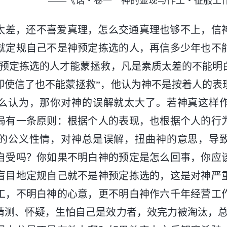
——《话・卷一 神的显现与作工・征服工
太差，还不喜爱真理，怎么交通真理也够不上，信
就定规自己不是神预定拣选的人，再信多少年也不
神预定拣选的人才能蒙拯救，凡是素质太差的不能明
即使信了也不能蒙拯救”，他认为神不是按着人的表
么认为，那你对神的误解就太大了。若神真这样
局有一条原则：根据个人的表现，也根据个人的行
的公义性情，对神总是误解，扭曲神的意思，导
自受吗？你如果不明白神的预定是怎么回事，你应
盲目地定规自己就不是神预定拣选的，这是对神严
工，不明白神的心意，更不明白神作六千年经营工
猜测、怀疑，生怕自己是效力者，效完力被淘汰，总