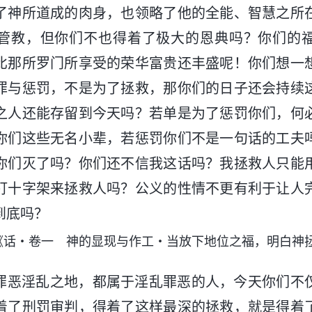
了神所道成的肉身，也领略了他的全能、智慧之所
管教，但你们不也得着了极大的恩典吗？你们的
比那所罗门所享受的荣华富贵还丰盛呢！你们想一
罪与惩罚，不是为了拯救，那你们的日子还会持续
之人还能存留到今天吗？若单是为了惩罚你们，何
你们这些无名小辈，若惩罚你们不是一句话的工夫
你们灭了吗？你们还不信我这话吗？我拯救人只能
钉十字架来拯救人吗？公义的性情不更有利于让人
到底吗？
《话・卷一 神的显现与作工・当放下地位之福，明白神
罪恶淫乱之地，都属于淫乱罪恶的人，今天你们不
着了刑罚审判，得着了这样最深的拯救，就是得着