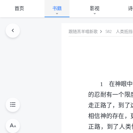
首页
书籍
影视
诗
跟随羔羊唱新歌
582 人类抵
1 在神眼
的忍耐有一个限
走正路了，到了
相信神的存在，
正路，到了人类