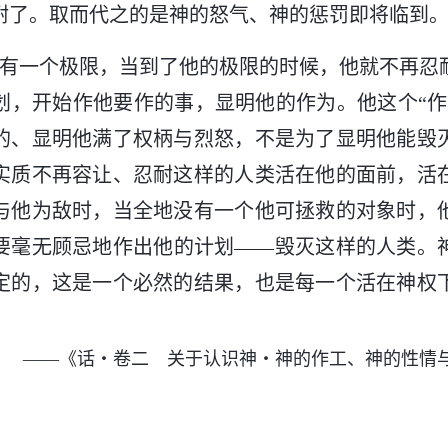
耐了。取而代之的是神的怒气、神的惩罚即将临到
耐有一个极限，当到了他的极限的时候，他就不再忍
划，开始作他要作的事，显明他的作为。他这个“作
的、显明他满了权柄与烈怒，不是为了显明他能毁
实质不再容让、忍耐这样的人类活在他的面前，活
与他为敌时，当全地没有一个他可拯救的对象时，
要毫无顾忌地作出他的计划——毁灭这样的人类。
定的，这是一个必然的结果，也是每一个活在神权
——《话・卷二 关于认识神・神的作工、神的性情