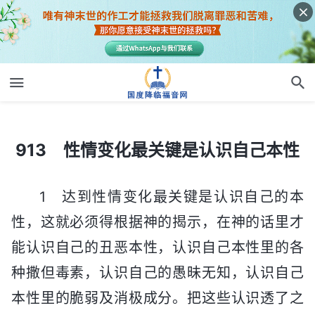
913 性情变化最关键是认识自己本性
913 性情变化最关键是认识自己本性
1 达到性情变化最关键是认识自己的本
性，这就必须得根据神的揭示，在神的话里才
能认识自己的丑恶本性，认识自己本性里的各
种撒但毒素，认识自己的愚昧无知，认识自己
本性里的脆弱及消极成分。把这些认识透了之