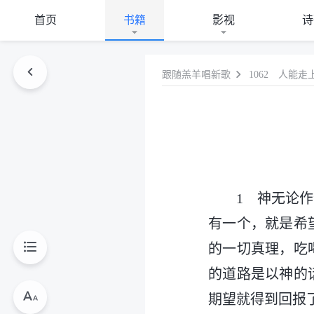
首页
书籍
影视
诗
跟随羔羊唱新歌
1062 人能
1 神无论
有一个，就是希
的一切真理，吃
的道路是以神的
期望就得到回报