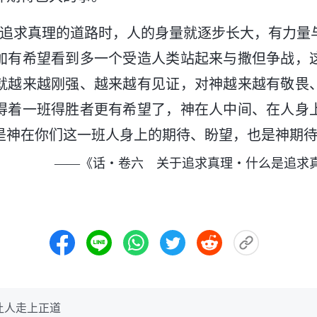
上追求真理的道路时，人的身量就逐步长大，有力量
加有希望看到多一个受造人类站起来与撒但争战，
就越来越刚强、越来越有见证，对神越来越有敬畏
得着一班得胜者更有希望了，神在人中间、在人身
是神在你们这一班人身上的期待、盼望，也是神期
——《话・卷六 关于追求真理・什么是追求
让人走上正道