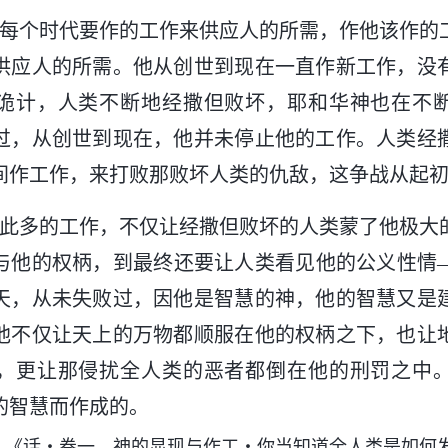
着每个时代要作的工作来供应人的所需，作他该作的
供应人的所需。他从创世到现在一直作新工作，没
诡计，人类不断地经撒但败坏，耶和华神也在不
过，从创世到现在，他并未停止他的工作。人类经
间作工作，来打败那败坏人类的仇敌，这争战从起
如此多的工作，不仅让经撒但败坏的人类蒙了他极大
与他的权柄，到最终还要让人类看见他的公义性情
天，从未失败过，因他是智慧的神，他的智慧又是
他不仅让天上的万物都顺服在他的权柄之下，也让
，更让那侵扰全人类的恶者都倒在他的刑罚之中
的智慧而作成的。
—《话・卷一 神的显现与作工・你当知道全人类是如何