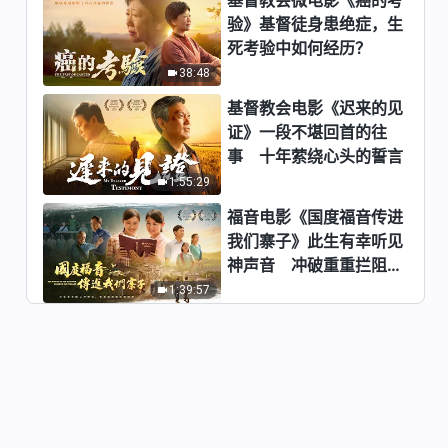
验》基督徒身患绝症，生
全能神经典话语《神拯救人类三
死考验中如何经历？
步作工的话语》选段38-40
38:48
8:45
基督教会电影《迟来的见
全能神经典话语《神拯救人类三
证》一段不堪回首的往
步作工的话语》选段41
事 十年萦绕心头的誓言
6:06
1:55:29
福音电影《国度福音传进
全能神经典话语《神拯救人类三
我们寨子》此生有幸听见
步作工的话语》选段42-43
神声音 冲破重重拦阻跟
5:06
随神
1:39:57
全能神经典话语《神拯救人类三
步作工的话语》选段44-45
7:00
全能神经典话语《神拯救人类三
步作工的话语》选段46-47