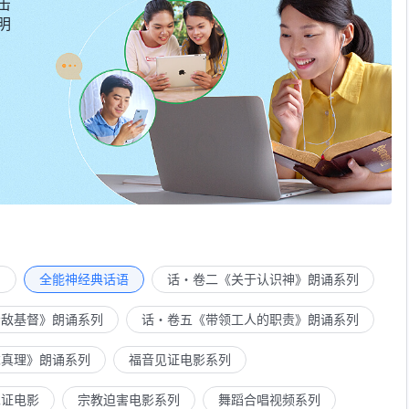
击
明
列
全能神经典话语
话・卷二《关于认识神》朗诵系列
示敌基督》朗诵系列
话・卷五《带领工人的职责》朗诵系列
求真理》朗诵系列
福音见证电影系列
见证电影
宗教迫害电影系列
舞蹈合唱视频系列