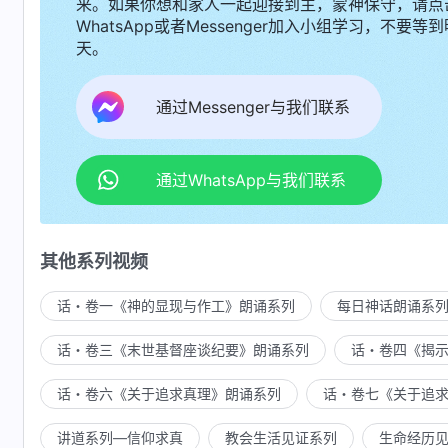
来。如果你想和家人一起迎接到主，蒙神保守，请点
WhatsApp或者Messenger加入小组学习，不要等到
天。
通过Messenger与我们联系
通过WhatsApp与我们联系
其他系列视频
话・卷一《神的显现与作工》朗诵系列
每日神话朗诵系
话・卷三《末世基督座谈纪要》朗诵系列
话・卷四《揭
话・卷六《关于追求真理》朗诵系列
话・卷七《关于追
讲道系列—信仰求真
教会生活见证系列
生命经历