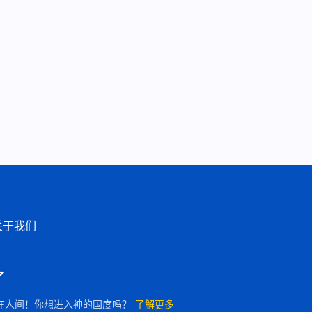
9:16
全能神经典话语《神拯救人类三
步作工的话语》选段48-49
6:56
全能神经典话语《神拯救人类三
步作工的话语》选段50
6:09
关于我们
了
在人间！你想进入神的国度吗？
了解更多