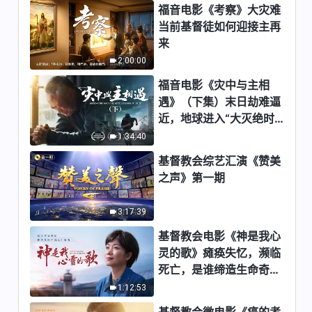
福音电影《考察》大灾难
5:36
当前基督徒如何迎接主再
来
全能神经典话语《神拯救人类三
2:00:00
步作工的话语》选段31-32
福音电影《灾中与主相
9:00
遇》（下集）末日劫难逼
近，地球进入“大灭绝时
全能神经典话语《神拯救人类三
期”，人类进入倒计时，
1:34:40
步作工的话语》选段33-34
你准备好逃生了吗？
基督教会综艺汇演《赞美
7:28
之声》第一期
全能神经典话语《神拯救人类三
步作工的话语》选段35
3:17:39
6:59
基督教会电影《神是我心
灵的歌》瘫痪失忆，濒临
全能神经典话语《神拯救人类三
死亡，是谁缔造生命奇
步作工的话语》选段36-37
迹？
1:12:53
4:39
基督教会微电影《癌的考