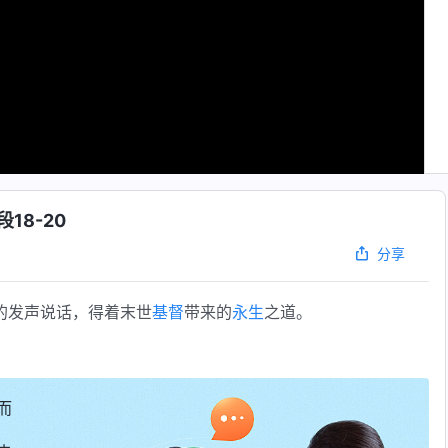
8-20
分享
的发声说话，得着末世
基督
带来的
永生
之道。
而