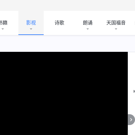
书籍
影视
诗歌
朗诵
天国福音