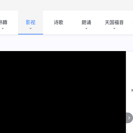
书籍
影视
诗歌
朗诵
天国福音