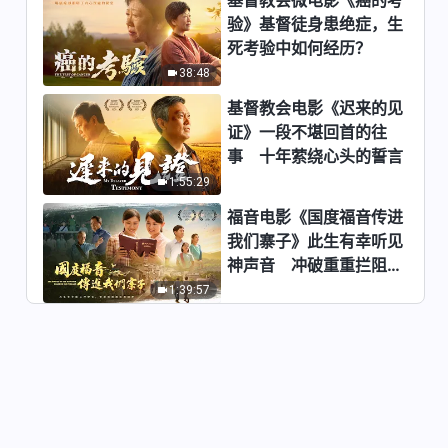
验》基督徒身患绝症，生
死考验中如何经历？
38:48
基督教会电影《迟来的见
证》一段不堪回首的往
事 十年萦绕心头的誓言
1:55:29
福音电影《国度福音传进
我们寨子》此生有幸听见
神声音 冲破重重拦阻跟
随神
1:39:57