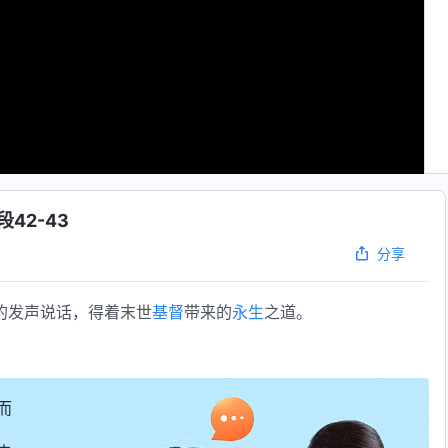
42-43
分享
的发声说话，得着末世
基督
带来的
永生
之道。
而