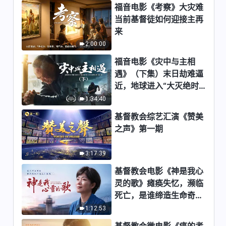
福音电影《考察》大灾难
当前基督徒如何迎接主再
来
2:00:00
福音电影《灾中与主相
遇》（下集）末日劫难逼
近，地球进入“大灭绝时
期”，人类进入倒计时，
1:34:40
你准备好逃生了吗？
基督教会综艺汇演《赞美
之声》第一期
3:17:39
基督教会电影《神是我心
灵的歌》瘫痪失忆，濒临
死亡，是谁缔造生命奇
迹？
1:12:53
基督教会微电影《癌的考