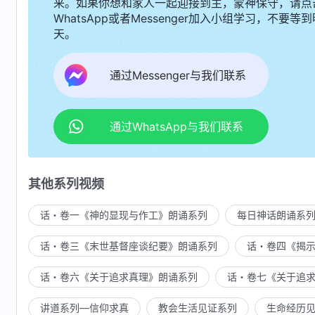
来。如果你想和家人一起迎接到主，蒙神保守，请点
WhatsApp或者Messenger加入小组学习，不要等到
天。
通过Messenger与我们联系
通过WhatsApp与我们联系
其他系列视频
话・卷一《神的显现与作工》朗诵系列
每日神话朗诵系
话・卷三《末世基督座谈纪要》朗诵系列
话・卷四《揭
话・卷六《关于追求真理》朗诵系列
话・卷七《关于追
讲道系列—信仰求真
教会生活见证系列
生命经历