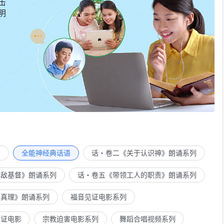
击
明
列
全能神经典话语
话・卷二《关于认识神》朗诵系列
示敌基督》朗诵系列
话・卷五《带领工人的职责》朗诵系列
求真理》朗诵系列
福音见证电影系列
见证电影
宗教迫害电影系列
舞蹈合唱视频系列