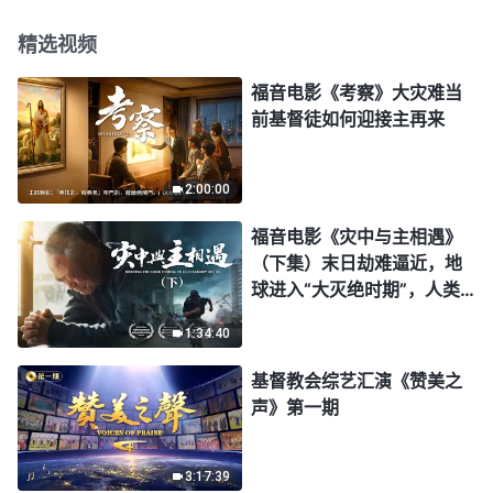
精选视频
福音电影《考察》大灾难当
前基督徒如何迎接主再来
2:00:00
福音电影《灾中与主相遇》
（下集）末日劫难逼近，地
球进入“大灭绝时期”，人类
进入倒计时，你准备好逃生
1:34:40
了吗？
基督教会综艺汇演《赞美之
声》第一期
3:17:39