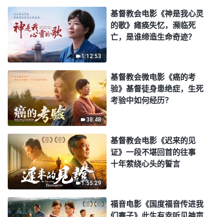
基督教会电影《神是我心灵
的歌》瘫痪失忆，濒临死
亡，是谁缔造生命奇迹？
1:12:53
基督教会微电影《癌的考
验》基督徒身患绝症，生死
考验中如何经历？
38:48
基督教会电影《迟来的见
证》一段不堪回首的往事
十年萦绕心头的誓言
1:55:29
福音电影《国度福音传进我
们寨子》此生有幸听见神声