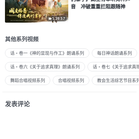
音 冲破重重拦阻跟随神
1:39:57
其他系列视频
话・卷一《神的显现与作工》朗诵系列
每日神话朗诵系列
话・卷六《关于追求真理》朗诵系列
话・卷七《关于追求真
舞蹈合唱视频系列
合唱视频系列
教会生活综艺节目系
发表评论