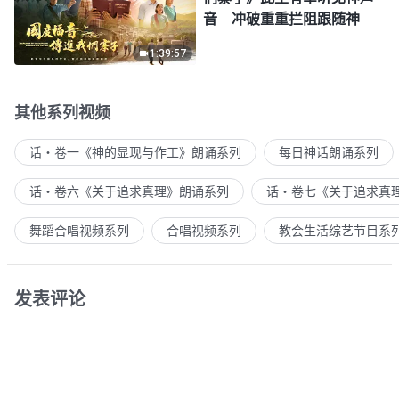
音 冲破重重拦阻跟随神
1:39:57
其他系列视频
话・卷一《神的显现与作工》朗诵系列
每日神话朗诵系列
话・卷六《关于追求真理》朗诵系列
话・卷七《关于追求真
舞蹈合唱视频系列
合唱视频系列
教会生活综艺节目系
发表评论