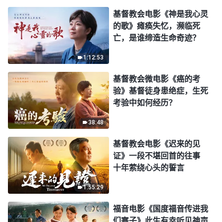
基督教会电影《神是我心灵
的歌》瘫痪失忆，濒临死
亡，是谁缔造生命奇迹？
1:12:53
基督教会微电影《癌的考
验》基督徒身患绝症，生死
考验中如何经历？
38:48
基督教会电影《迟来的见
证》一段不堪回首的往事
十年萦绕心头的誓言
1:55:29
福音电影《国度福音传进我
们寨子》此生有幸听见神声