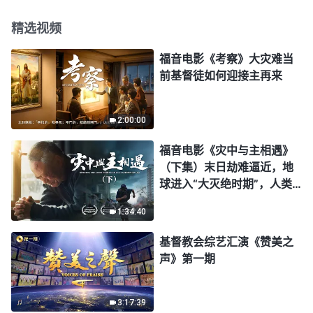
精选视频
福音电影《考察》大灾难当
前基督徒如何迎接主再来
2:00:00
福音电影《灾中与主相遇》
（下集）末日劫难逼近，地
球进入“大灭绝时期”，人类
进入倒计时，你准备好逃生
1:34:40
了吗？
基督教会综艺汇演《赞美之
声》第一期
3:17:39