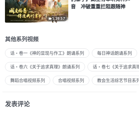
音 冲破重重拦阻跟随神
1:39:57
其他系列视频
话・卷一《神的显现与作工》朗诵系列
每日神话朗诵系列
话・卷六《关于追求真理》朗诵系列
话・卷七《关于追求真
舞蹈合唱视频系列
合唱视频系列
教会生活综艺节目系
发表评论