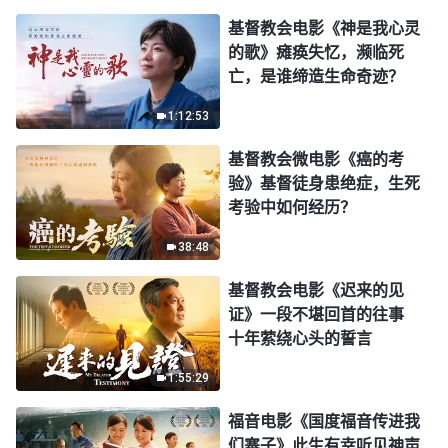
基督教会电影《神是我心灵
的歌》瘫痪失忆，濒临死
亡，是谁缔造生命奇迹？
1:12:53
基督教会微电影《癌的考
验》基督徒身患绝症，生死
考验中如何经历？
38:48
基督教会电影《迟来的见
证》一段不堪回首的往事
十年萦绕心头的誓言
1:55:29
福音电影《国度福音传进我
们寨子》此生有幸听见神声