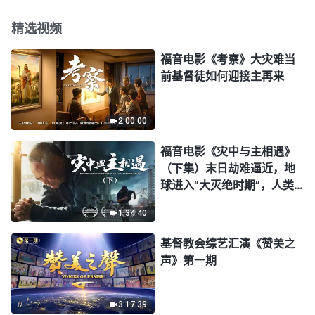
精选视频
福音电影《考察》大灾难当
前基督徒如何迎接主再来
2:00:00
福音电影《灾中与主相遇》
（下集）末日劫难逼近，地
球进入“大灭绝时期”，人类
进入倒计时，你准备好逃生
1:34:40
了吗？
基督教会综艺汇演《赞美之
声》第一期
3:17:39