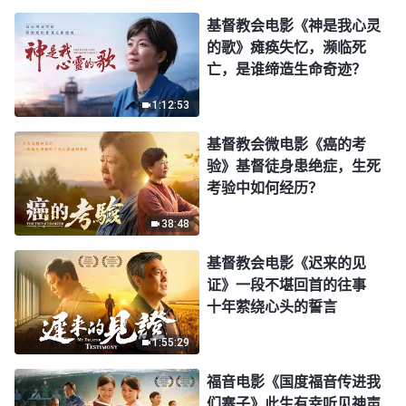
基督教会电影《神是我心灵
的歌》瘫痪失忆，濒临死
亡，是谁缔造生命奇迹？
1:12:53
基督教会微电影《癌的考
验》基督徒身患绝症，生死
考验中如何经历？
38:48
基督教会电影《迟来的见
证》一段不堪回首的往事
十年萦绕心头的誓言
1:55:29
福音电影《国度福音传进我
们寨子》此生有幸听见神声