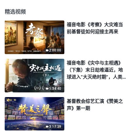
精选视频
福音电影《考察》大灾难当
前基督徒如何迎接主再来
2:00:00
福音电影《灾中与主相遇》
（下集）末日劫难逼近，地
球进入“大灭绝时期”，人类
进入倒计时，你准备好逃生
1:34:40
了吗？
基督教会综艺汇演《赞美之
声》第一期
3:17:39