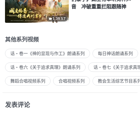
音 冲破重重拦阻跟随神
1:39:57
其他系列视频
话・卷一《神的显现与作工》朗诵系列
每日神话朗诵系列
话・卷六《关于追求真理》朗诵系列
话・卷七《关于追求真
舞蹈合唱视频系列
合唱视频系列
教会生活综艺节目系
发表评论