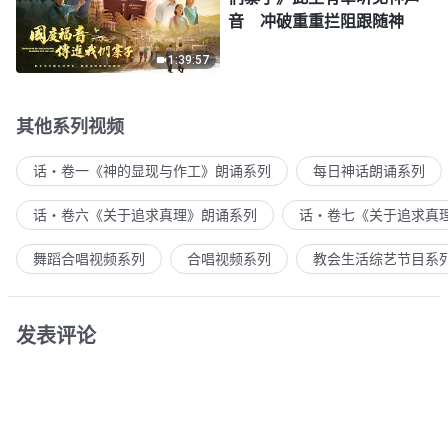
音 冲破重重拦阻跟随神
1:39:57
其他系列视频
话・卷一《神的显现与作工》朗诵系列
每日神话朗诵系列
话・卷六《关于追求真理》朗诵系列
话・卷七《关于追求真
舞蹈合唱视频系列
合唱视频系列
教会生活综艺节目系
发表评论