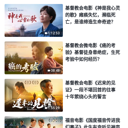
基督教会电影《神是我心灵
的歌》瘫痪失忆，濒临死
亡，是谁缔造生命奇迹？
1:12:53
基督教会微电影《癌的考
验》基督徒身患绝症，生死
考验中如何经历？
38:48
基督教会电影《迟来的见
证》一段不堪回首的往事
十年萦绕心头的誓言
1:55:29
福音电影《国度福音传进我
们寨子》此生有幸听见神声