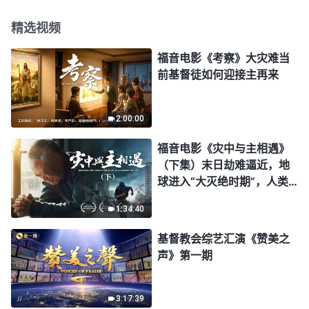
精选视频
福音电影《考察》大灾难当
前基督徒如何迎接主再来
2:00:00
福音电影《灾中与主相遇》
（下集）末日劫难逼近，地
球进入“大灭绝时期”，人类
进入倒计时，你准备好逃生
1:34:40
了吗？
基督教会综艺汇演《赞美之
声》第一期
3:17:39