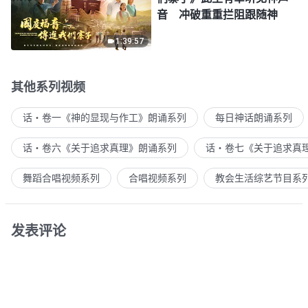
音 冲破重重拦阻跟随神
1:39:57
其他系列视频
话・卷一《神的显现与作工》朗诵系列
每日神话朗诵系列
话・卷六《关于追求真理》朗诵系列
话・卷七《关于追求真
舞蹈合唱视频系列
合唱视频系列
教会生活综艺节目系
发表评论