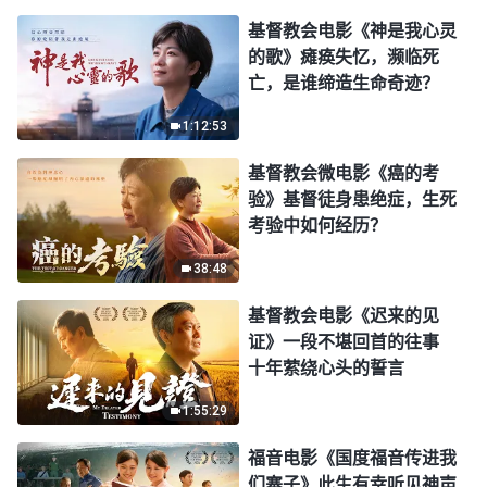
基督教会电影《神是我心灵
的歌》瘫痪失忆，濒临死
亡，是谁缔造生命奇迹？
1:12:53
基督教会微电影《癌的考
验》基督徒身患绝症，生死
考验中如何经历？
38:48
基督教会电影《迟来的见
证》一段不堪回首的往事
十年萦绕心头的誓言
1:55:29
福音电影《国度福音传进我
们寨子》此生有幸听见神声