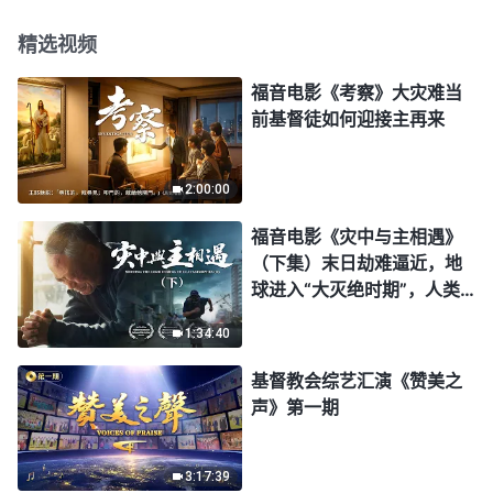
精选视频
福音电影《考察》大灾难当
前基督徒如何迎接主再来
2:00:00
福音电影《灾中与主相遇》
（下集）末日劫难逼近，地
球进入“大灭绝时期”，人类
进入倒计时，你准备好逃生
1:34:40
了吗？
基督教会综艺汇演《赞美之
声》第一期
3:17:39