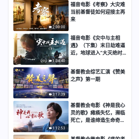
福音电影《考察》大灾难
3:57
当前基督徒如何迎接主再
来
基督教会歌曲《得着真理才是被
2:00:00
神成全》【诗歌MV】
福音电影《灾中与主相
4:42
遇》（下集）末日劫难逼
基督教会歌曲《有熬炼才有信
近，地球进入“大灭绝时
心》【诗歌MV】
期”，人类进入倒计时，
1:34:40
你准备好逃生了吗？
3:44
基督教会综艺汇演《赞美
之声》第一期
基督教会歌曲《能实行真理才是
喜爱真理的人》【诗歌MV】
3:17:39
3:17
基督教会电影《神是我心
灵的歌》瘫痪失忆，濒临
基督教会歌曲《追求名利地位走
死亡，是谁缔造生命奇
的是抵挡神的道路》【诗歌
MV】
迹？
1:12:53
3:30
基督教会微电影《癌的考