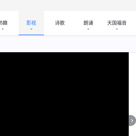
书籍
影视
诗歌
朗诵
天国福音