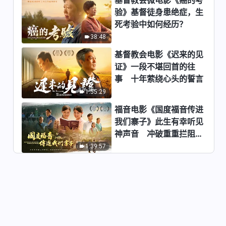
验》基督徒身患绝症，生
死考验中如何经历？
38:48
基督教会电影《迟来的见
证》一段不堪回首的往
事 十年萦绕心头的誓言
1:55:29
福音电影《国度福音传进
我们寨子》此生有幸听见
神声音 冲破重重拦阻跟
随神
1:39:57