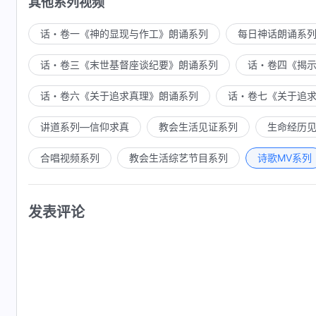
其他系列视频
话・卷一《神的显现与作工》朗诵系列
每日神话朗诵系
话・卷三《末世基督座谈纪要》朗诵系列
话・卷四《揭
话・卷六《关于追求真理》朗诵系列
话・卷七《关于追
讲道系列—信仰求真
教会生活见证系列
生命经历
合唱视频系列
教会生活综艺节目系列
诗歌MV系列
发表评论