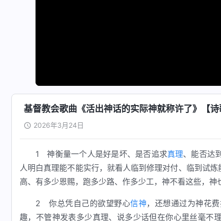
基督教会歌曲《活出神话的实际神就称许了》【诗
2026年3月24日
1 神衡量一个人是好是坏、是否追求
真理
、能否达
人明白真理能不能实行，就看人临到修理对付、临到试炼
高、有多少恩赐，跑多少路、作多少工，神不看这些，神
2 你总凭自己的欲望野心
信神
，还想通过为神花费
趣，不管神发表多少真理、说多少话但在你心里丝毫不