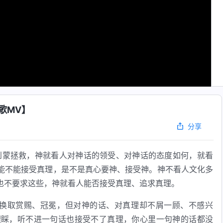
歌MV】
分享
到蒙拯救，神就看人对神话的领受、对神话的态度如何，就看
能不能接受真理，是不是真心要神、接受神。神不看人文化多
也不要求这些，神就看人能否接受真理、追求真理。
换取赏赐、冠冕，但对神的话、对真理却不屑一顾、不感兴
理睬，听不进一句话也接受不了真理，你心里一句神的话都没