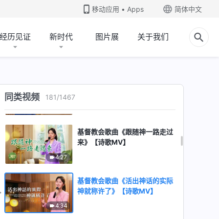
移动应用 • Apps
简体中文
4:14
基督教会歌曲《有敬畏神之心就
经历见证
新时代
图片展
关于我们
能走上蒙拯救的路》【诗歌
MV】
3:43
基督教会歌曲《人生宝贵》【诗
歌MV】
同类视频
181
/
1467
4:14
基督教会歌曲《跟随神一路走过
来》【诗歌MV】
4:27
基督教会歌曲《活出神话的实际
神就称许了》【诗歌MV】
4:34