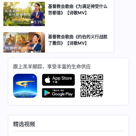
基督教会歌曲《为满足神受什么
苦都值》【诗歌MV】
5:39
基督教会歌曲《约伯的义行战胜
了撒但》【诗歌MV】
6:05
跟上羔羊脚踪，享受丰富的生命供应
基督教会歌曲《神对人的要求都
是人能达到的》【诗歌MV】
3:08
基督教会歌曲《神希望更多的人
得到他的救恩》【诗歌MV】
3:00
精选视频
基督教会歌曲《神成全真心爱他
的人》【诗歌MV】