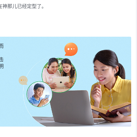
在神那儿已经定型了。
神的话，实行神的话，把神的话变成生活中的实际，变成你说
你说话也好、分辨各类人事物也好必须得有神的话作根据，不
根据，这样经历实行就能够活出神话的实际了，这样就能够得
而
——《话・卷三 末世
基督
座谈纪要・宝爱神话是信神的基础》
击
明