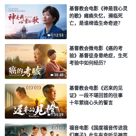
基督教会电影《神是我心灵
的歌》瘫痪失忆，濒临死
亡，是谁缔造生命奇迹？
1:12:53
基督教会微电影《癌的考
验》基督徒身患绝症，生死
考验中如何经历？
38:48
基督教会电影《迟来的见
证》一段不堪回首的往事
十年萦绕心头的誓言
1:55:29
福音电影《国度福音传进我
们寨子》此生有幸听见神声