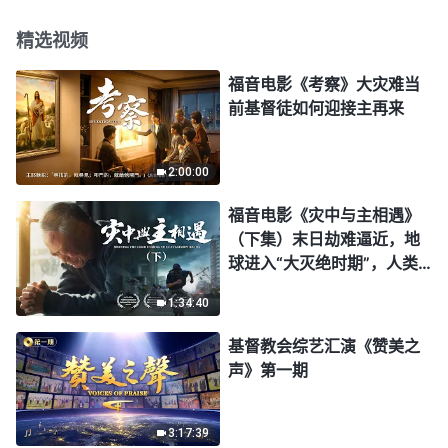
精选视频
福音电影《考察》大灾难当
前基督徒如何迎接主再来
2:00:00
福音电影《灾中与主相遇》
（下集）末日劫难逼近，地
球进入“大灭绝时期”，人类
进入倒计时，你准备好逃生
1:34:40
了吗？
基督教会综艺汇演《赞美之
声》第一期
3:17:39