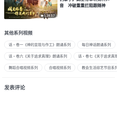
音 冲破重重拦阻跟随神
1:39:57
其他系列视频
话・卷一《神的显现与作工》朗诵系列
每日神话朗诵系列
话・卷六《关于追求真理》朗诵系列
话・卷七《关于追求真
舞蹈合唱视频系列
合唱视频系列
教会生活综艺节目系
发表评论