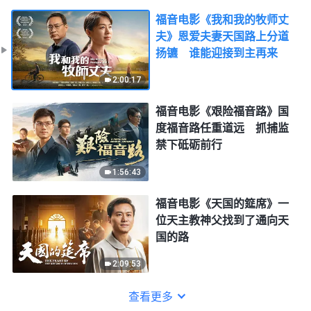
福音电影《我和我的牧师丈
夫》恩爱夫妻天国路上分道
扬镳 谁能迎接到主再来
2:00:17
福音电影《艰险福音路》国
度福音路任重道远 抓捕监
禁下砥砺前行
1:56:43
福音电影《天国的筵席》一
位天主教神父找到了通向天
国的路
2:09:53
查看更多