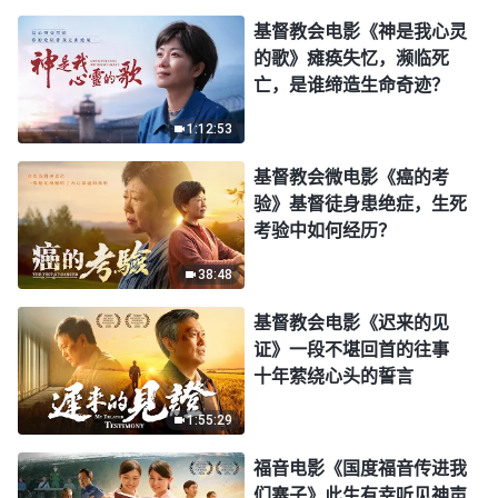
基督教会电影《神是我心灵
的歌》瘫痪失忆，濒临死
亡，是谁缔造生命奇迹？
1:12:53
基督教会微电影《癌的考
验》基督徒身患绝症，生死
考验中如何经历？
38:48
基督教会电影《迟来的见
证》一段不堪回首的往事
十年萦绕心头的誓言
1:55:29
福音电影《国度福音传进我
们寨子》此生有幸听见神声