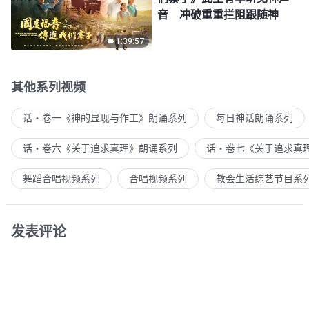
音 冲破重重拦阻跟随神
1:39:57
其他系列视频
话・卷一《神的显现与作工》朗诵系列
每日神话朗诵系列
话・卷六《关于追求真理》朗诵系列
话・卷七《关于追求真
舞蹈合唱视频系列
合唱视频系列
教会生活综艺节目系
发表评论