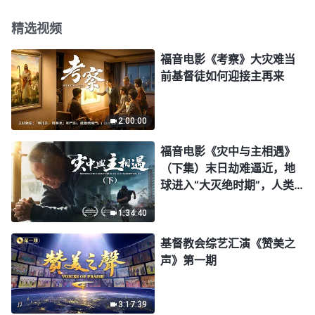
精选视频
福音电影《考察》大灾难当
前基督徒如何迎接主再来
2:00:00
福音电影《灾中与主相遇》
（下集）末日劫难逼近，地
球进入“大灭绝时期”，人类
进入倒计时，你准备好逃生
1:34:40
了吗？
基督教会综艺汇演《赞美之
声》第一期
3:17:39