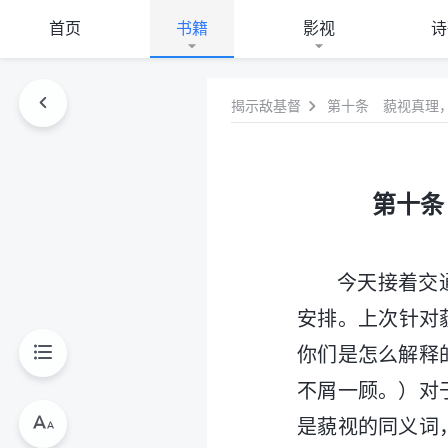
首页
书籍
影视
诗
揭示敌基督
第十条 藐视真理
第十条
今天接着交
安排。上次针对
你们是怎么解释
不屑一顾。）对
是藐视的同义词