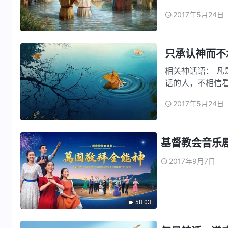
他。’腓力对他说
2017年5月24日
与你们同在这样
将父显给…
只承认神而不
相关神话语： 
话的人，不相信
人，也就是悖逆
2017年5月24日
理。对于这些人
是最可信的，也
基督教会音乐
2017年9月7日
58:03