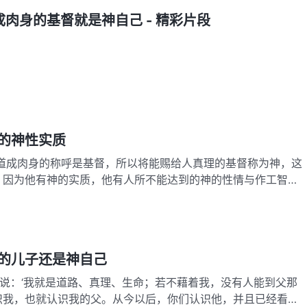
肉身的基督就是神自己 - 精彩片段
的神性实质
神道成肉身的称呼是基督，所以将能赐给人真理的基督称为神，这
。因为他有神的实质，他有人所不能达到的神的性情与作工智
作神的工作却自称为基督的人才是冒牌货。所谓的基督不仅仅就
显，而是神在地上开展工作完成他在人中间作工的特有的肉身。
何人都…
的儿子还是神自己
稣说：‘我就是道路、真理、生命；若不藉着我，没有人能到父那
识我，也就认识我的父。从今以后，你们认识他，并且已经看见