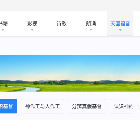
书籍
影视
诗歌
朗诵
天国福音
识基督
神作工与人作工
分辨真假基督
认识神的作