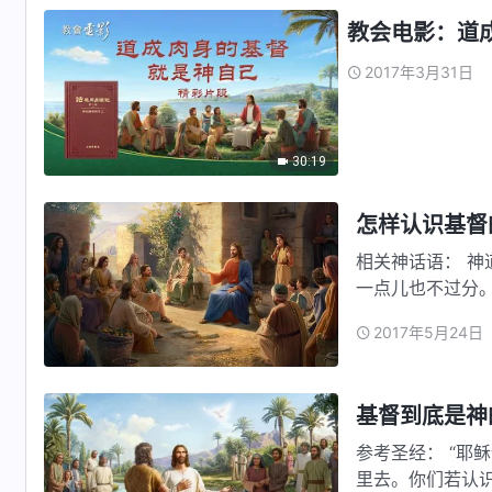
教会电影：道成
2017年3月31日
30:19
怎样认识基督
相关神话语： 
一点儿也不过分
慧，而那些不能
2017年5月24日
是神在地上的彰
这个肉身不是任
基督到底是神
参考圣经： “耶
里去。你们若认