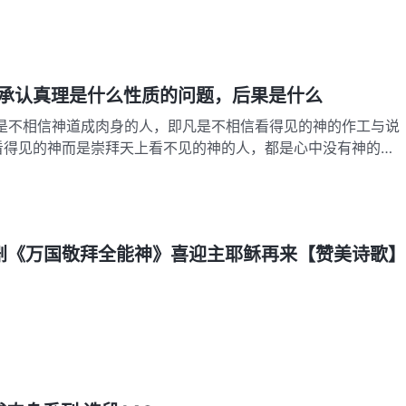
：‘求主将父显给我们看，我们就知足了。’耶稣对他说：‘腓力，我
长久，你还不认识我吗？人看见了我，就是看见了父，你怎么说
承认真理是什么性质的问题，后果是什么
凡是不相信神道成肉身的人，即凡是不相信看得见的神的作工与说
看得见的神而是崇拜天上看不见的神的人，都是心中没有神的
、抵挡神的人，这样的人不仅没有人性理智，更谈不到具备真
来说，看得见、摸得着的神更不可信，而看不见、摸不着的神才
是最令人…
剧《万国敬拜全能神》喜迎主耶稣再来【赞美诗歌】