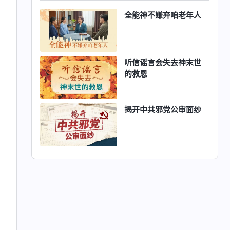
全能神不嫌弃咱老年人
听信谣言会失去神末世
的救恩
揭开中共邪党公审面纱