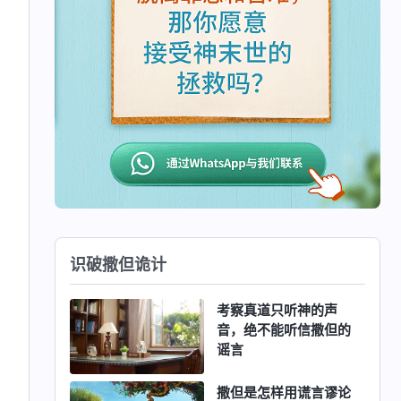
识破撒但诡计
考察真道只听神的声
音，绝不能听信撒但的
谣言
撒但是怎样用谎言谬论