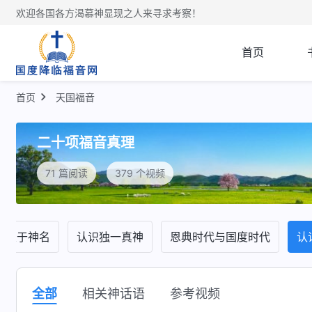
欢迎各国各方渴慕神显现之人来寻求考察！
首页
首页
天国福音
二十项福音真理
71 篇阅读
379 个视频
关于神名
认识独一真神
恩典时代与国度时代
认
全部
相关神话语
参考视频