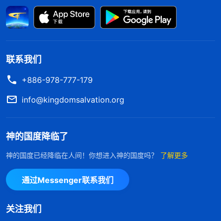
候，人便越来越想知道是否真的有来世，是否真的有
上天，是否真的有报应……人越是临近死亡，越想明
白人生究竟是怎么回事；人越是临近死亡，越觉得心
灵的空虚；越是临近死亡，越觉得无依无靠，所以，
联系我们
人对死亡的恐惧与日俱增。之所以在死亡临及的时候
+886-978-777-179
人能产生这些表现，究其原因不外乎有两点：其一，
人即将失去人在人世间所赖以生存的名或利，即将告
info@kingdomsalvation.org
别人的眼目能看得见的这个人世间的一切；其二，人
即将独自面对另外一个陌生的世界，面对的是一个未
神的国度降临了
知的神秘莫测的令人却步的世界，在这个陌生的世界
神的国度已经降临在人间！你想进入神的国度吗？
了解更多
中人没有任何的亲人与依靠。这两方面原因让所有面
对死亡的人心神不宁，让每一个临及死亡的人感觉到
通过Messenger联系我们
前所未有的慌张与无所适从。当一个人真正走到这一
关注我们
步的时候，人才知道一个人来到世上首先应该明白人