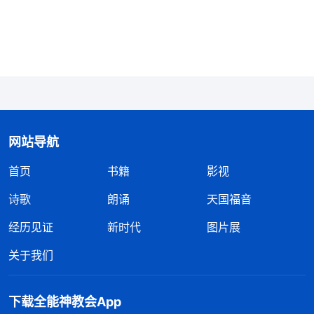
或利给了人暂时的满足感，给了人一时的快慰，给了
人心灵踏实的假象，让人迷失了方向，所以在茫茫人
海中挣扎，渴求得到
安息
、得到安慰、得到心灵的宁
静的人被一层又一层的浪涛席卷着，当人还不知道自
己从何而来、为何活着、将往何处去等等这些人最该
明白的问题的时候，人便被名利引诱、迷惑、控制，
一去不回头。光阴似箭，日月如梭，在不经意间人就
网站导航
这样送走了一生的黄金期。当人即将告别这个世界的
首页
书籍
影视
时候，人逐步意识到这个世间的一切都与人渐行渐
诗歌
朗诵
天国福音
远，人再也无力抓住任何一样原本属于自己的东西，
经历见证
新时代
图片展
此时，人才真正地感觉到原来自己如呱呱坠地的婴儿
一样依然一无所有。这个时候，人不得不开始思索自
关于我们
己的一生都做了什么，活着的价值是什么，活着的意
义是什么，人为什么要来到这个世上，也正是这个时
下载全能神教会App