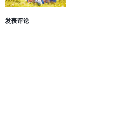
金钱填补不了人心灵的空虚，直到人明白谁都不能逃
脱生老病死的规律，直到明白谁都不能摆脱命运的安
发表评论
排。当人不得不面对人生中的最后一关的时候，人才
真正地明白了，人纵有万贯家产，纵有高贵身份与显
赫地位都难逃一死，都必然回归到其本位——一无所
有的孤单的灵魂。当人有了父母的时候，人便觉得父
母就是其的一切；当人有了财产的时候，人便觉得金
钱就是人的依靠，就是人活着的本钱；当人拥有地位
的时候，人便死死抓住地位，宁愿为其舍命；而当人
即将撒手离去的时候，人才知道人倾其一生都在追求
的东西原来都是过眼云烟，没有一样能抓得住，没有
一样能带得走，没有一样能让人免去死亡，也没有一
样能成为一个孤独灵魂归途中的安慰或伴侣，更没有
一样东西能拯救人超脱死亡。人在物质世界所得的名