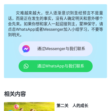
因为惧怕死亡，人有太多的牵挂；因为惧怕死
亡，人有太多的放不下。有的人到死的时候牵挂这
灾难越来越大，世人逐渐意识到圣经预言不是童
话，而是正在发生的事实，没有人确定明天和意外哪个
个、牵挂那个，放心不下儿女，放心不下自己的亲
会先来。如果你想和家人一起迎接到主，蒙神保守，请
人，放心不下自己的财产，似乎人只要有牵挂便可免
点击WhatsApp或者Messenger加入小组学习，不要等
去死亡带来的恐惧与痛苦，似乎人只要与活着的人保
到明天。
持某种亲密关系，人便可以摆脱经历死亡时的孤独与
通过Messenger与我们联系
无助。在人内心深处隐约有一种害怕，害怕离开自己
的亲人，害怕再也看不到蓝蓝的天空，再也看不到这
通过WhatsApp与我们联系
个物质世界。习惯了拥有亲人的孤独的灵魂不愿意就
这样孤独地撒手离去，到一个自己并不熟悉的未知的
世界。
相关内容
3．一生追求名利面对死亡无所适从
本来一无所有的一个孤独的灵魂，因着造物主的
第二关 人的成长