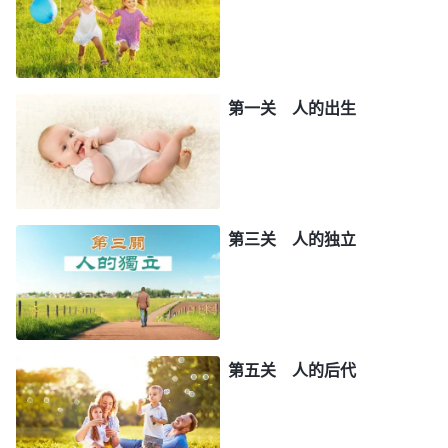
主宰与命定有了父母、家庭，有了成为人类中的一员
这样的机会，有了体验人生的机会，有了游历人世间
的机会，也有了体会造物主的主宰、认识造物主造物
奇妙的机会，更有了认识造物主权柄、归服在造物主
第一关 人的出生
权柄之下的机会，但是大多数的人并没有真正抓住这
个千载难逢、稍纵即逝的机会。人花费毕生的精力都
在与命运抗争，一生都忙碌于养家糊口、穿梭于功名
利禄之间。人宝爱的是亲情、金钱与名利，人把亲
第三关 人的独立
情、金钱与名利看为一生中最有价值的东西，尽管人
都埋怨命运多舛，但人还是把“人为什么活着，人当
怎样活着，人活着的价值与意义”这些人最该明白与
探求的问题置于脑后，一生无论多少年只为追求名利
第五关 人的后代
而奔波，直到人的青春不再，直到两鬓斑白，直到容
颜老去，直到人意识到名利不能阻挡人衰老的步伐，