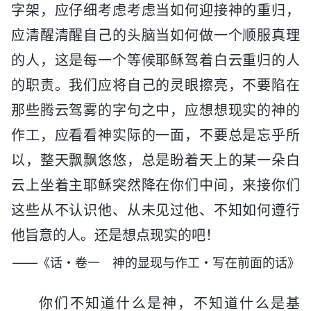
字架，应仔细考虑考虑当如何迎接神的重归，
应清醒清醒自己的头脑当如何做一个顺服真理
的人，这是每一个等候耶稣驾着白云重归的人
的职责。我们应将自己的灵眼擦亮，不要陷在
那些腾云驾雾的字句之中，应想想现实的神的
作工，应看看神实际的一面，不要总是忘乎所
以，整天飘飘悠悠，总是盼着天上的某一朵白
云上坐着主耶稣突然降在你们中间，来接你们
这些从不认识他、从未见过他、不知如何遵行
他旨意的人。还是想点现实的吧！
——《话・卷一 神的显现与作工・写在前面的话》
你们不知道什么是神，不知道什么是基