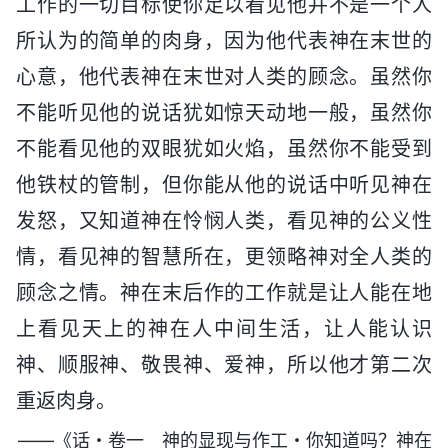
工作的一切目标使你足以看见他并不是一个人
所认为的简单的肉身，因为他代表神在末世的
心意，他代表神在末世对人类的顾念。虽然你
不能听见他的说话犹如惊天动地一般，虽然你
不能看见他的双眼犹如火焰，虽然你不能受到
他铁杖的管制，但你能从他的说话中听见神在
发怒，又知道神在怜悯人类，看见神的公义性
情，看见神的智慧所在，更领略神对全人类的
顾念之情。神在末后作的工作就是让人能在地
上看见天上的神在人中间生活，让人能认识
神、顺服神、敬畏神、爱神，所以他才第二次
重返肉身。
——《话・卷一 神的显现与作工・你知道吗？神在