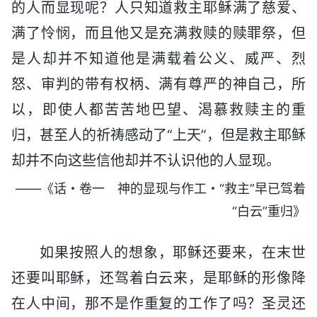
的人而显现呢？人只知道救主耶稣满了慈爱、
满了怜悯，而且他又是充满救赎的赎罪祭，但
是人却并不知道他是满载着公义、威严、烈
怒、审判的带有权柄、满有尊严的神自己，所
以，即使人都苦苦地巴望、渴慕救赎主的重
归，甚至人的祈祷感动了“上天”，但是救主耶稣
却并不向这些信他却并不认识他的人显现。
——《话・卷一 神的显现与作工・“救主”早已驾着
“白云”重归》
如果按照人的想象，耶稣还要来，在末世
还要叫耶稣，还驾着白云来，是耶稣的形像降
在人中间，那不是作重复的工作了吗？圣灵还