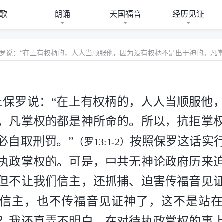
歌
朗诵
天国福音
经历见证
上保罗说：“在上有权柄的，人人当顺服他
。凡掌权的都是神所命的。所以，抗拒掌
必自取刑罚。”
按照保罗这话实
（罗13:1-2）
执政掌权的。可是，中共无神论政府历来
但不让我们信主，还抓捕、迫害传福音见
信主，也不传福音见证神了，这不是站
？我还真弄不明白，在对待执政掌权的事