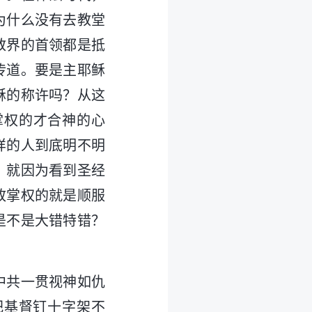
为什么没有去教堂
教界的首领都是抵
传道。要是主耶稣
稣的称许吗？从这
掌权的才合神的心
样的人到底明不明
，就因为看到圣经
政掌权的就是顺服
是不是大错特错？
！
中共一贯视神如仇
把基督钉十字架不