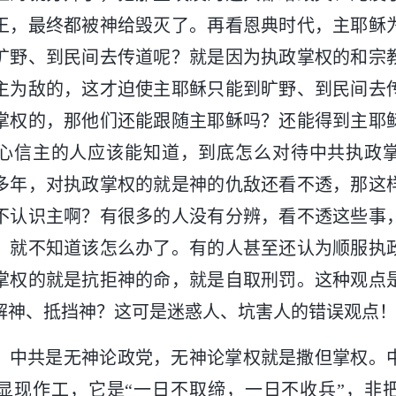
王，最终都被神给毁灭了。再看恩典时代，主耶稣
旷野、到民间去传道呢？就是因为执政掌权的和宗
主为敌的，这才迫使主耶稣只能到旷野、到民间去
掌权的，那他们还能跟随主耶稣吗？还能得到主耶
心信主的人应该能知道，到底怎么对待中共执政
多年，对执政掌权的就是神的仇敌还看不透，那这
不认识主啊？有很多的人没有分辨，看不透这些事
，就不知道该怎么办了。有的人甚至还认为顺服执
掌权的就是抗拒神的命，就是自取刑罚。这种观点
解神、抵挡神？这可是迷惑人、坑害人的错误观点
，中共是无神论政党，无神论掌权就是撒但掌权。
显现作工，它是“一日不取缔，一日不收兵”，非