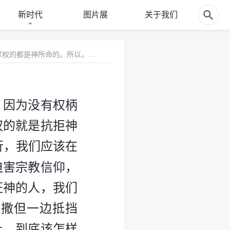
新时代
图片展
关于我们
3 圣经上保罗说：“在上有权柄的，人人当顺服他，因为没有权柄不是出于神的。凡掌权的都是神所命的。所以，抗拒掌权的就是抗拒神的命；抗拒的必自取刑罚。”（罗13:1-2）按照保罗这话实行，我们应该在凡事上都顺服执政掌权的。可是，中共无神论政府历来迫害宗教信仰，与神为敌，不但不让我们信主，还抓捕、迫害传福音见证神的人，我们要是顺服它不信主，也不传福音见证神了，这不是站在撒但一边抵挡主、背叛主吗？我还真弄不明白，在对待执政掌权的事上，到底该怎样做才合主的心意呢？
，因为没有权柄
权的就是抗拒神
行，我们应该在
迫害宗教信仰，
证神的人，我们
在撒但一边抵挡
上，到底该怎样