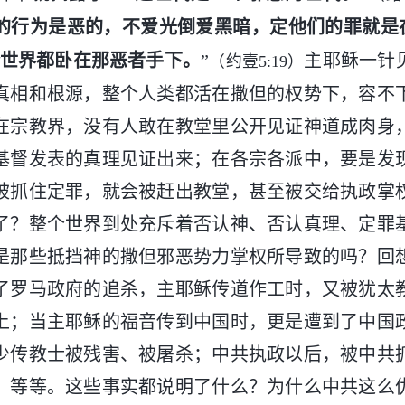
的行为是恶的，不爱光倒爱黑暗，定他们的罪就是
世界都卧在那恶者手下。
”
主耶稣一针
（约壹5:19）
真相和根源，整个人类都活在撒但的权势下，容不
在宗教界，没有人敢在教堂里公开见证神道成肉身
基督发表的真理见证出来；在各宗各派中，要是发
被抓住定罪，就会被赶出教堂，甚至被交给执政掌
了？整个世界到处充斥着否认神、否认真理、定罪
是那些抵挡神的撒但邪恶势力掌权所导致的吗？回
了罗马政府的追杀，主耶稣传道作工时，又被犹太
上；当主耶稣的福音传到中国时，更是遭到了中国
少传教士被残害、被屠杀；中共执政以后，被中共
；等等。这些事实都说明了什么？为什么中共这么