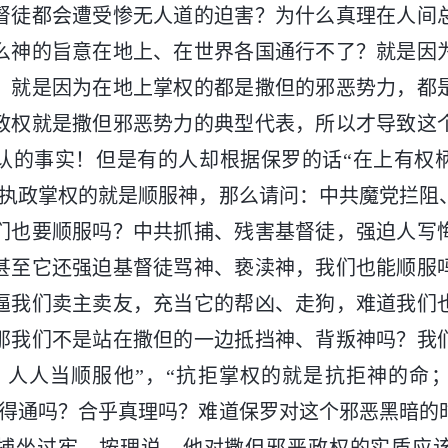
督徒都会遭受惨无人道的迫害？为什么真理在人间
么神的旨意在地上、在世界各国通行不了？就是因
，就是因为在地上掌权的都是撒但的邪恶势力，都
政权就是撒但邪恶势力的典型代表，所以才导致这
认的事实！但是有的人却根据保罗的话“在上有权
服执政掌权的就是顺服神，那么请问：中共魔党拦阻
们也要顺服吗？中共抓捕、残害基督徒，强迫人写
甚至它还强迫基督徒骂神、亵渎神，我们也能顺服
逼我们卖主卖友，充当它的帮凶、走狗，难道我们
那我们不是站在撒但的一边抵挡神、背叛神吗？我
，人人当顺服他”，“抗拒掌权的就是抗拒神的命
行得通吗？合乎真理吗？难道保罗对这个邪恶黑暗的