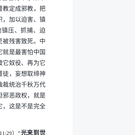
督教定成邪教，把
织，加以迫害、镇
地镇压、抓捕、迫
至被残害致死。中
它就是最害怕中国
被它奴役、再为它
督徒，妄想取缔神
独裁统治千秋万代
但邪恶政权，就是
它，这是不是完全
“
光来到世
1:29）