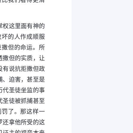
该比我们看得更清
掌权这里面有神的
败坏的人作成顺服
束撒但的命运。所
透撒但的实质，让
没有说抗拒撒但政
捕、迫害，甚至是
历代圣徒坐监的事
代圣徒被抓捕甚至
刑罚了。那这样一
罗还拿他所受的这