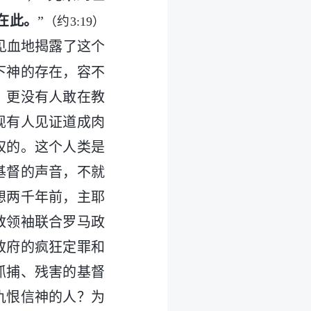
在此。
”
（约3:19）
见血地揭露了这个
下神的存在，容不
，更没有人敢在教
现有人见证道成肉
权的。这个人类是
基督的声音，不就
想两千年前，主耶
教领袖联合罗马政
政府的疯狂定罪和
抓捕、残害的基督
仇恨信神的人？为