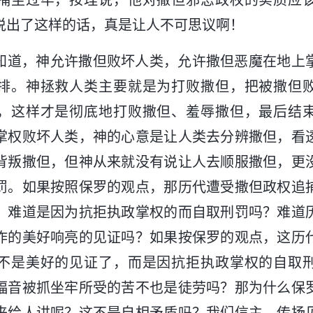
捕坐过牢，按理说，他对撒但邪恶政权的实质应
说出了这样的话，真是让人不可思议啊！
知道，神允许撒但败坏人类，允许撒但恶魔在地上
排。神拯救人类主要就是为打败撒但，把被撒但
，这样才是彻底地打败撒但、羞辱撒但，最后结
掌权败坏人类，神的心意是让人类去分辨撒但，看
背叛撒但，但神从来就没有说让人去顺服撒但，更
罚。如果按照保罗的观点，那历代遭受撒但政权追
，难道是因为抗拒执政掌权的而自取刑罚吗？难道
作的美好响亮的见证吗？如果按保罗的观点，这历
不是美好的见证了，而是因抗拒执政掌权的自取
福音被抓坐牢所受的苦不也是徒劳吗？那为什么保