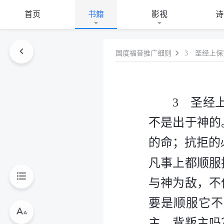
首页
书籍
影视
诗
国度福音推广细则
3 圣经
不是出于神的
的命；抗拒的
凡事上都顺服
与神为敌，不
要是顺服它不
主、背叛主吗