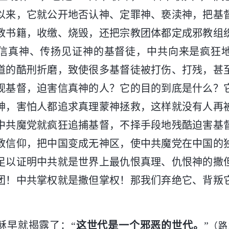
以来，它就公开地否认神、定罪神、亵渎神，把基
教书籍，收缴、烧毁，还把宗教团体都定成邪教组
信真神、传扬见证神的基督徒，中共向来是疯狂
道的酷刑折磨，致使很多基督徒被打伤、打残，甚
视基督，迫害信真神的人？它的目的到底是什么？
神，害怕人都追求真理蒙神拯救，这样就没有人再
中共魔党就疯狂追捕基督，不择手段地残酷迫害基
教信仰，把中国变成无神区，使中共魔党在中国的
足以证明中共就是世界上最仇恨真理、仇恨神的撒
团！中共掌权就是撒但掌权！那我们弃绝它、背叛
稣早就揭露了：“
这世代是一个邪恶的世代。
”
（路1