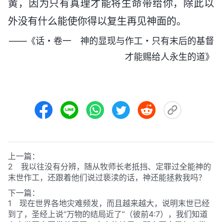
黄，因为只有真理才能将生命带给你，除此以
外没有什么能使你得以复生再见神面的。
——《话・卷一 神的显现与作工・只有末后的基督
才能赐给人永生的道》
上一篇：
2 我以往没有分辨，随从牧师长老抵挡、定罪过全能神的
末世作工，还跟着他们说过亵渎的话，神还能拯救我吗？
下一篇：
1 现在世界各地灾难频发，而且越来越大，说明末世已经
到了，圣经上说“万物的结局近了”
（彼前4:7）
，我们知道