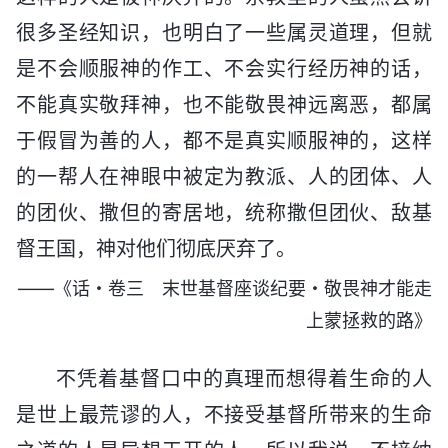
很多圣经知识，也明白了一些属灵道理，但就
是不会顺服神的作工、不会实行经历神的话，
不能真实敬拜神，也不能敬畏神远离恶，都属
于假冒为善的人，都不是真实顺服神的，这样
的一帮人在神眼中被定为教派、人的团体、人
的团伙、撒但的寄居地，统称撒但团伙、敌基
督王国，神对他们彻底厌弃了。
——《话・卷三 末世基督座谈纪要・敬畏神才能走
上蒙拯救的路》
不凭着基督口中的真理而想得着生命的人
是世上最荒谬的人，不接受基督所带来的生命