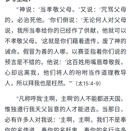
“神说：‘当孝敬父母。’又说：‘咒骂父母
的，必治死他。’你们倒说：‘无论何人对父母
说，我所当奉给你的已经作了供献，他就可以
不孝敬父母。’这就是你们藉着遗传，废了神的
诫命。假冒为善的人哪，以赛亚指着你们说的
预言是不错的。他说：‘这百姓用嘴唇尊敬我，
心却远离我，他们将人的吩咐当作道理教导
人，所以拜我也是枉然。’”
（太15:4-9）
“凡称呼我‘主啊，主啊’的人不能都进天国，
惟独遵行我天父旨意的人才能进去。当那日，
必有许多人对我说：‘主啊，主啊，我们不是奉
你的名传道，奉你的名赶鬼，奉你的名行许多