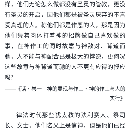
样，他们无论怎么做都没有圣灵的管教，更没
有圣灵的开启，因他们都是被圣灵厌弃的不喜
爱真理的人。称他们都是作恶的人，那是因为
他们凭着肉体打着神的招牌做自己喜欢做的
事，在神作工的同时故意与神敌对、背道而
驰，人不能与神配合已是极大的悖逆，更何况
这些故意与神背道而驰的人不更有应得的报应
吗？
——《话・卷一 神的显现与作工・神的作工与人的
实行》
律法时代那些犹太教的法利赛人、祭司
长、文士，他们名义上是信神，但是他们已经