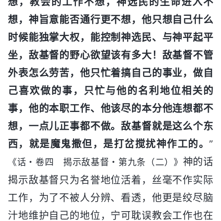
想，教会的工作不想，神选民的生命进入不
想，神旨意能否通行更不想，他只想自己什么
时候能独掌大权，能控制神选民、与神平起平
坐，敌基督的野心欲望该有多大！敌基督不管
外表怎么劳苦，他只忙着搞自己的事业，做自
己喜欢做的事，只忙与他的名利地位相关的
事，他的本职工作、他该尽的本分他连想都不
想，一点儿正事都不做。敌基督就是这么个东
西，就是魔鬼撒但，是打岔搅扰神作工的。
”
神的话
《话・卷四 揭示敌基督・第九条（二）》
揭示敌基督只为名誉地位活着，丝毫不作实际
工作，为了不被人分辨、看透，他更是绞尽脑
汁地维护自己的地位，宁可耽误教会工作也在