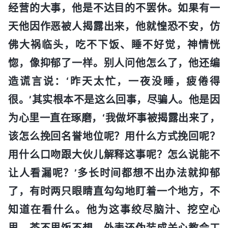
经营的大事，他是不达目的不罢休。如果有一
天他因作恶被人揭露出来，他就惶恐不安，仿
佛大祸临头，吃不下饭、睡不好觉，神情恍
惚，像抑郁了一样。别人问他怎么了，他还编
造谎言说：‘昨天太忙，一夜没睡，疲倦得
很。’其实根本不是这么回事，尽骗人。他是因
为心里一直在琢磨，‘我做坏事被揭露出来了，
该怎么挽回名誉地位呢？用什么方式挽回呢？
用什么口吻跟大伙儿解释这事呢？怎么说能不
让人看漏呢？’多长时间都想不出办法就抑郁
了，有时两只眼睛直勾勾地盯着一个地方，不
知道在看什么。他为这事绞尽脑汁、挖空心
思，茶不思饭不想，外表还伪装成关心教会工