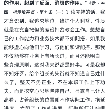
的作用，起到了反面、消极的作用。
”
《话・卷
读完神的话，我
四 揭示敌基督・第九条（一）》
才意识到，我追求地位，维护个人利益，性质
就是在充当撒但的差役打岔教会工作。想想自
己的工作能力和业务技术都不如配搭，如果我
能够虚心向他们学习，与他们和谐配搭，那我
不仅能够在业务上有所长进，而且还能明白一
些真理原则，这对我来说都是好事。可是我却
不知好歹，给个组长的头衔就不知道自己姓什
么了，整天不务正业，不在本职工作上下功
夫，而是挖空心思地包装自己、显露自己让人
高看，占着组长的位置却不作实际工作，拖延
进度，拦阻了工作的进展，所做所行让神恨