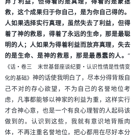
弃了利益，但得着的是真理，得着的是蒙拯
救，这个成果归于你自己，是为你自己得的。
人如果选择实行真理，虽然失去了利益，但得
着了神的救恩，得着了永远的生命，那是最聪
明的人；人如果为得着利益而放弃真理，失去
的是生命、是神的救恩，那是最愚蠢的人。
”
《话・卷三 末世基督座谈纪要・认识性情是性情变
神的话使我明白了，尽本分得背叛自
化的基础》
己不对的存心欲望，不为自己的名誉地位考
虑，凡事都能够以神家的利益为重，这样实行
才合神心意，也是一个有良心理智的人起码该
做到的。认识到这些，我就有意识地背叛肉
体，不再注重名誉地位，把心都用在尽好本分