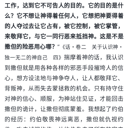
工作，达到它不可告人的目的。它的目的是什
么？它不想让神得着任何人，它想把神要得着
的人夺过去让它占有，被它控制，被它掌管，
来敬拜它，与它一同行恶来抵挡神。这是不是
撒但的险恶用心哪？
”
《话・卷二 关于认识神・
揣摩着神的话，我认识
独一无二的神自己 四》
到撒但就是用各种各样的邪恶手段摧垮人的信
心，想方设法地与神争夺人，让人都敬拜它、
背叛神，从而失去蒙拯救的机会。只有持守住
对神的信心、顺服，为神站住见证，才能回击
撒但的诡计，让撒但彻底蒙羞。我想起了约伯
的经历：约伯敬畏神远离恶，撒但就仇视约