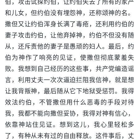
伯，攻击试探约伯，让约伯失去了所有的家产
和儿女，但约伯没有埋怨神，还称颂神的名。
撒但又让约伯浑身长满了毒疮，还利用约伯的
妻子攻击约伯，让他弃掉神，约伯不但没有随
从，还斥责他的妻子是愚顽的妇人。最后，约
伯为神作了响亮的见证，使撒但彻底蒙羞失
败。我想到自己经历的这些事，共产党编造谣
言，利用丈夫一次次逼迫拦阻我信神，就是想
让我背叛神，最后随从它下地狱受惩罚。我得
效法约伯，不管撒但用什么恶毒的手段对待
我，我都不能向撒但妥协，我得对神有信心，
依靠神站住见证。想到这儿，我心里轻松多
了，有种从未有过的自由释放。这件事后，丈