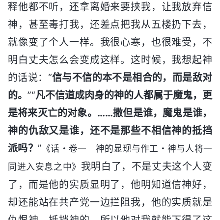
释他都不听，还拿离婚来要挟我，让我放弃信
神，甚至毒打我，还差点把我从五楼扔下去，
就像变了个人一样。我很心寒，也很难受，不
明白丈夫怎么会变成这样。这时候，我想起神
的话说：“
信与不信的本不是相合的，而是敌对
的。
”“
凡不信道成肉身的神的人都属于魔鬼，更
是将来灭亡的对象。……撒但是谁，魔鬼是谁，
神的仇敌又是谁，还不是那些不相信神的抵挡
派吗？
”
《话・卷一 神的显现与作工・神与人将一
我明白了，不是丈夫这个人变
同进入安息之中》
了，而是他的实质显明了，他明知道信神好，
却还能站在共产党一边拦阻我，他的实质就是
仇恨神、抵挡神的，所以他对我就能下得了这