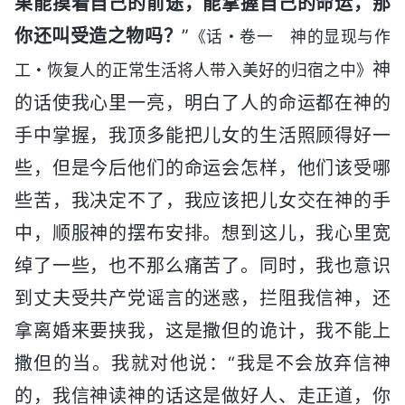
果能摸着自己的前途，能掌握自己的命运，那
你还叫受造之物吗？
”
《话・卷一 神的显现与作
神
工・恢复人的正常生活将人带入美好的归宿之中》
的话使我心里一亮，明白了人的命运都在神的
手中掌握，我顶多能把儿女的生活照顾得好一
些，但是今后他们的命运会怎样，他们该受哪
些苦，我决定不了，我应该把儿女交在神的手
中，顺服神的摆布安排。想到这儿，我心里宽
绰了一些，也不那么痛苦了。同时，我也意识
到丈夫受共产党谣言的迷惑，拦阻我信神，还
拿离婚来要挟我，这是撒但的诡计，我不能上
撒但的当。我就对他说：“我是不会放弃信神
的，我信神读神的话这是做好人、走正道，你