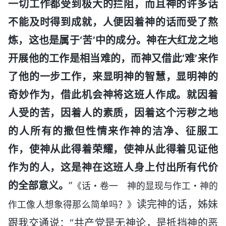
一切工作都受到极大的拦阻，而且神的许多话
不能及时得到成就，人便因着神的话而受了熬
炼，这也是属于‘苦’中的成分。神在大红龙之地
开展他的工作是相当难的，而神又借此‘难’来作
了他的一步工作，来显明神的智慧，显明神的
奇妙作为，借此机会神将这班人作成。就因着
人受的苦，因着人的素质，因着这个污秽之地
的人所有的撒但性情来作神的洁净、征服工
作，使神从此得着荣耀，使神从此得着见证他
作为的人，这是神在这班人身上付出所有代价
的全部意义。
”
《话・卷一 神的显现与作工・神的
读完神的话，姊妹
作工像人想象得那么简单吗？》
跟我交通说：“共产党是无神论，是抵挡神的恶