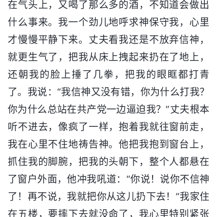
在气头上，又喝了那么多的酒，不知道会做出
什么事来。我一个劲儿地呼求神保守我，心里
才慢慢平静下来。丈夫看我还是不放弃信神，
就更生气了，把我从床上拽起来扔在了地上，
还朝我的脸上捶了几拳，把我的眼眶都打青
了。我说：“我信神又没有错，你为什么打我？
你为什么总站在共产党一边逼迫我？”丈夫根本
听不进去，像疯了一样，抱着我就往窗前走，
我在心里不住地祷告神。他把我抱到窗台上，
抓住我的脚腕，把我的头朝下，整个人都悬在
了窗户外面，他冲我吼道：“你说！说你不信神
了！再不说，我就把你从这儿扔下去！”我家住
在五楼，要摔下去就没命了，我心里特别紧张