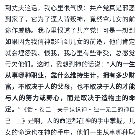
到丈夫这话，我心里很气愤：共产党真是邪恶
到家了，它为了逼人背叛神，竟然拿儿女的前
途作威胁。我心里恨透了共产党！可是一想到
如果因为我信神影响到儿女的前途，他们肯定
就会埋怨我、恨我，我心里有些难受，总感觉
亏欠他们。这时，我想到神的话说：“
人的一生
从事哪种职业，靠什么维持生计，拥有多少财
富，不取决于人的父母，也不取决于人的才能
与人的努力或野心，而是取决于造物主的命
定。
”
《话・卷二 关于认识神・独一无二的神自
是啊，人的命运都在神的手中掌握，儿
己 三》
女的命运也在神的手中，他们一生从事哪种职