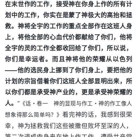
在末世作的工作，接受神在你身上作的所有计
划中的工作，你实在是蒙了神极大的高抬和拯
救。神将全宇的工作的重点全部作在这班人身
上，将他全部的心血代价都献给了你们，他将
全宇的灵的工作全都收回给了你们，所以说，
你们是幸运者。而且神将他的荣耀从以色列
——他的选民身上挪到了你们身上，要把他的
计划的宗旨借着你们这班人全部显明出来，所
以你们都是承受神产业的，更是承受神荣耀的
人。
”
《话・卷一 神的显现与作工・神的作工像人
看完神的话，我感到很荣
想象得那么简单吗？》
幸，神为拯救我们这些被撒但败坏至深的人，
第二次道成肉身来在地上作工作，遭受共产党