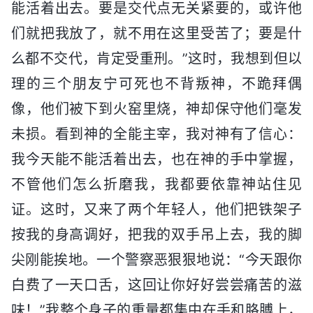
能活着出去。要是交代点无关紧要的，或许他
们就把我放了，就不用在这里受苦了；要是什
么都不交代，肯定受重刑。”这时，我想到但以
理的三个朋友宁可死也不背叛神，不跪拜偶
像，他们被下到火窑里烧，神却保守他们毫发
未损。看到神的全能主宰，我对神有了信心：
我今天能不能活着出去，也在神的手中掌握，
不管他们怎么折磨我，我都要依靠神站住见
证。这时，又来了两个年轻人，他们把铁架子
按我的身高调好，把我的双手吊上去，我的脚
尖刚能挨地。一个警察恶狠狠地说：“今天跟你
白费了一天口舌，这回让你好好尝尝痛苦的滋
味！”我整个身子的重量都集中在手和胳膊上，