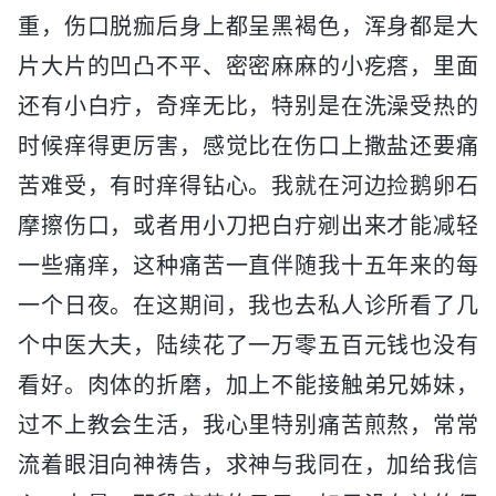
重，伤口脱痂后身上都呈黑褐色，浑身都是大
片大片的凹凸不平、密密麻麻的小疙瘩，里面
还有小白疔，奇痒无比，特别是在洗澡受热的
时候痒得更厉害，感觉比在伤口上撒盐还要痛
苦难受，有时痒得钻心。我就在河边捡鹅卵石
摩擦伤口，或者用小刀把白疔剜出来才能减轻
一些痛痒，这种痛苦一直伴随我十五年来的每
一个日夜。在这期间，我也去私人诊所看了几
个中医大夫，陆续花了一万零五百元钱也没有
看好。肉体的折磨，加上不能接触弟兄姊妹，
过不上教会生活，我心里特别痛苦煎熬，常常
流着眼泪向神祷告，求神与我同在，加给我信