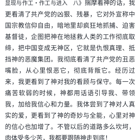
揣摩着神的话，我
显现与作工・作工与进入 八》
更看清了共产党的凶狠、残暴，它对外宣称中
国宗教信仰自由，暗地里却疯狂地抓捕、迫害
基督徒，企图把神在地拯救人类的工作彻底取
缔，把中国变成无神区，它就是仇恨真理、抵
挡神的恶魔集团。我彻底看清了共产党的丑恶
嘴脸，从心里恨恶它，彻底背叛它。经历过
来，我更看到了神对我的看顾与保守。每一次
痛苦软弱的时候，神都用话语引导我、带领
我，加给我信心和力量。我体尝到了神对人真
实的爱，更看到了神的奇妙与全能，心里对神
的信心也加增了。不管以后的道路多么坎坷，
肉体受多少苦，我都要跟随神走到底！