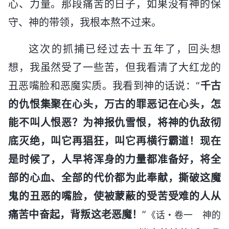
心、力量。那段痛苦的日子，如果没有神的保
守、神的带领，我根本熬不过来。
这次的抓捕已经过去十五年了，回头想
想，我虽然受了一些苦，但我看清了大红龙的
丑恶嘴脸和恶魔实质。我看到神的话说：“
千古
的仇恨集聚在心头，万古的罪恶记在心头，怎
能不叫人恨恶？为神报仇雪恨，将神的仇敌彻
底灭绝，叫它再猖狂，叫它再横行霸道！现在
是时候了，人早将浑身的力量都准备好，将全
部的心血、全部的代价都为此奉献，撕破这魔
鬼的丑恶的嘴脸，使被蒙蔽的受苦受难的人从
痛苦中奋起，背叛这老恶魔！
”
《话・卷一 神的