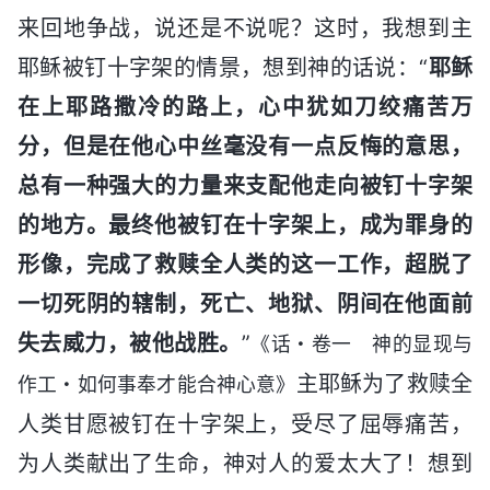
来回地争战，说还是不说呢？这时，我想到主
耶稣被钉十字架的情景，想到神的话说：“
耶稣
在上耶路撒冷的路上，心中犹如刀绞痛苦万
分，但是在他心中丝毫没有一点反悔的意思，
总有一种强大的力量来支配他走向被钉十字架
的地方。最终他被钉在十字架上，成为罪身的
形像，完成了救赎全人类的这一工作，超脱了
一切死阴的辖制，死亡、地狱、阴间在他面前
失去威力，被他战胜。
”
《话・卷一 神的显现与
主耶稣为了救赎全
作工・如何事奉才能合神心意》
人类甘愿被钉在十字架上，受尽了屈辱痛苦，
为人类献出了生命，神对人的爱太大了！想到