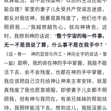
就算能活，会不会残废啊？以后的生活还能不
能自理？家里的妻子儿女受共产党谣言迷惑，
都反对我信神，我要是真残废了，他们也不会
照顾我……”我越想越伤心，就向神祷告。这
时，我想到神的话说：“
整个宇宙的每一件事，
无一不是我说了算，什么事不是在我手中？
”
《话・卷一 神的显现与作工・神向全宇的说话・第
是啊，我的命在神的手中掌握，我能不能
一篇》
活下去、会不会残废，也都在神的手中掌握，
我应该把自己交托给神让神来主宰安排，就是
真残废了我也愿意顺服，即使妻子儿女都不照
顾我，但有神与我同在，有弟兄姊妹的帮助扶
持，我照样能活下去。想到这儿，我就没那么