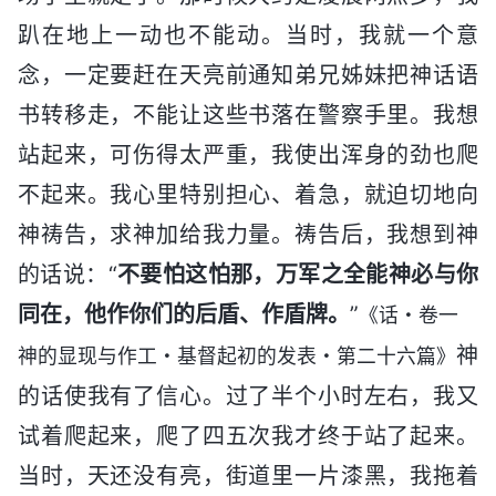
趴在地上一动也不能动。当时，我就一个意
念，一定要赶在天亮前通知弟兄姊妹把神话语
书转移走，不能让这些书落在警察手里。我想
站起来，可伤得太严重，我使出浑身的劲也爬
不起来。我心里特别担心、着急，就迫切地向
神祷告，求神加给我力量。祷告后，我想到神
的话说：“
不要怕这怕那，万军之全能神必与你
同在，他作你们的后盾、作盾牌。
”
《话・卷一
神
神的显现与作工・基督起初的发表・第二十六篇》
的话使我有了信心。过了半个小时左右，我又
试着爬起来，爬了四五次我才终于站了起来。
当时，天还没有亮，街道里一片漆黑，我拖着