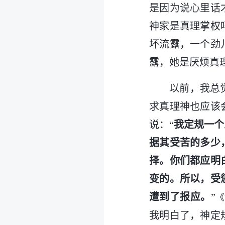
是因为说心里话
神家是真理掌权
坏流露，一个劲
露，她是厌烦真
以前，我总
求真理神也应该
说：“
我定规一个
据其受苦的多少
择。你们都应明
变的。所以，受
遭到了报应。
”
《
我明白了，神定