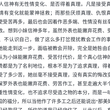
人信神有无性情变化、是否得着真理。凡是接受
情有变化就能蒙神拯救；而那些厌烦真理、仇恨
使受苦再多，最后也会因着作恶多端、性情没有丝
救。想到小妹信神多年，虽然外表也能撇弃花费、
、不认识自己，做了这么多打岔搅扰教会工作的
她能走到这一步，面临被教会开除，完全是她咎由
认为小妹能撇弃花费、受苦付代价，是个真心信神
费都是为了名利地位，根本不是为了追求真理，得
受了多少苦，她丝毫不接受真理，没有真实的悔改
保罗外表也能撇弃花费、劳苦作工，甚至走遍大半
重性情变化，也不追求尽受造之物的本分，而是一
国的福分，所以当他作了许多工之后还能说出“那美