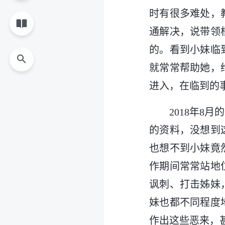
时有很多难处，
通解决，说带领
的。看到小妹临
就常常帮助她，
进入，在临到的
2018年
的资料，没想到
也想不到小妹竟
作期间常常站地
讽刺、打击姊妹
妹也都不同程度
作出这些恶来，