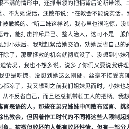
服不满的情形中，还抓带领的把柄背后论断带领。
她、不为她说话，还散布说：“在教会不能说实话，
才被撤换的。”听二妹这样说，我心里也很吃惊，没
恶毒，能打击排斥异己、整人治人，这可不是一般
见到小妹后，我就赶紧给她交通，劝她反省自己的
开除了，那蒙拯救的机会就彻底没了。没想到小妹
知道情况，我也不想多说，说多了你们又要说我讲理
我更是吃惊，没想到她这么刚硬，丝毫不接受真
心都凉了。我又想到之前我们姐妹见面时，小妹也
，从不反省自己，而且还总抓带领工人的把柄。我想
毒言恶语的人，那些在弟兄姊妹中间散布谣言、挑
除出教会，但因着作工时代的不同将这些人限制起
对象。被撒但败坏的人都有败坏性情，但有一部分