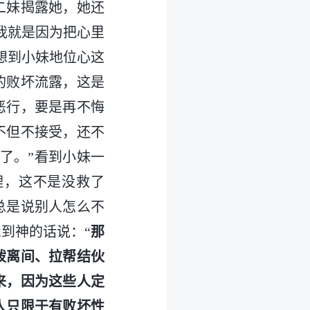
二妹揭露她，她还
我就是因为把心里
想到小妹地位心这
的败坏流露，这是
恶行，要是再不悔
不但不接受，还不
了。”看到小妹一
理，这不是没救了
总是说别人怎么不
到神的话说：“
那
拨离间、拉帮结伙
来，因为这些人定
人只限于有败坏性