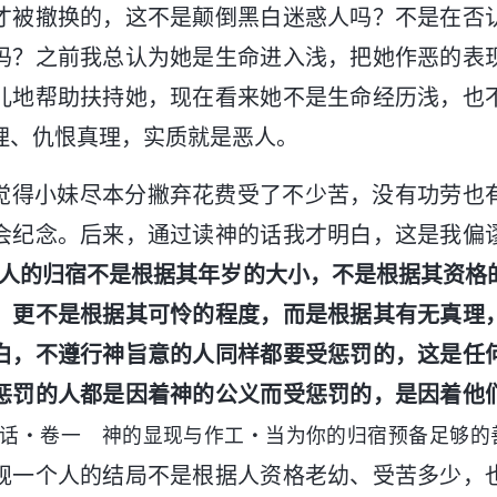
才被撤换的，这不是颠倒黑白迷惑人吗？不是在否
吗？之前我总认为她是生命进入浅，把她作恶的表
儿地帮助扶持她，现在看来她不是生命经历浅，也
理、仇恨真理，实质就是恶人。
觉得小妹尽本分撇弃花费受了不少苦，没有功劳也
会纪念。后来，通过读神的话我才明白，这是我偏
人的归宿不是根据其年岁的大小，不是根据其资格
，更不是根据其可怜的程度，而是根据其有无真理
白，不遵行神旨意的人同样都要受惩罚的，这是任
惩罚的人都是因着神的公义而受惩罚的，是因着他
话・卷一 神的显现与作工・当为你的归宿预备足够的
规一个人的结局不是根据人资格老幼、受苦多少，