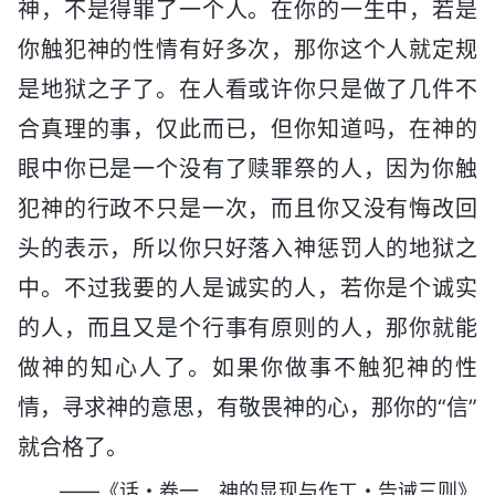
神，不是得罪了一个人。在你的一生中，若是
你触犯神的性情有好多次，那你这个人就定规
是地狱之子了。在人看或许你只是做了几件不
合真理的事，仅此而已，但你知道吗，在神的
眼中你已是一个没有了赎罪祭的人，因为你触
犯神的行政不只是一次，而且你又没有悔改回
头的表示，所以你只好落入神惩罚人的地狱之
中。不过我要的人是诚实的人，若你是个诚实
的人，而且又是个行事有原则的人，那你就能
做神的知心人了。如果你做事不触犯神的性
情，寻求神的意思，有敬畏神的心，那你的“信”
就合格了。
——《话・卷一 神的显现与作工・告诫三则》