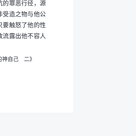
抗的罪恶行径，源
非受造之物与他公
只要触怒了他的性
放流露出他不容人
的神自己 二》