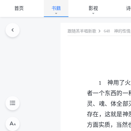
首页
书籍
影视
诗
跟随羔羊唱新歌
648 神的性
1 神用了
者一个东西的一
灵、魂、体全部
存在，这就是神
方面实质，当然