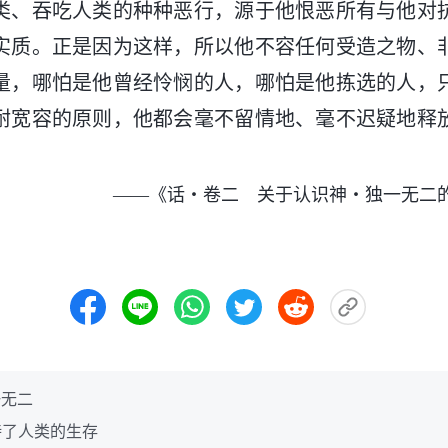
类、吞吃人类的种种恶行，源于他恨恶所有与他对
实质。正是因为这样，所以他不容任何受造之物、
量，哪怕是他曾经怜悯的人，哪怕是他拣选的人，
耐宽容的原则，他都会毫不留情地、毫不迟疑地释
。
——《话・卷二 关于认识神・独一无二
一无二
持了人类的生存