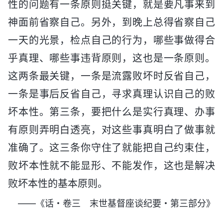
性的问题有一条原则挺关键，就是要凡事来到
神面前省察自己。另外，到晚上总得省察自己
一天的光景，检点自己的行为，哪些事做得合
乎真理、哪些事违背原则，这也是一条原则。
这两条最关键，一条是流露败坏时反省自己，
一条是事后反省自己，寻求真理认识自己的败
坏本性。第三条，要把什么是实行真理、办事
有原则弄明白透亮，对这些事真明白了做事就
准确了。这三条你守住了就能把自己约束住，
败坏本性就不能显形、不能发作，这也是解决
败坏本性的基本原则。
——《话・卷三 末世基督座谈纪要・第三部分》