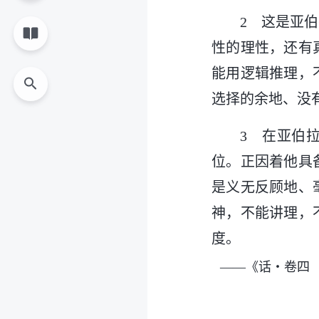
2 这是亚
性的理性，还有
能用逻辑推理，
选择的余地、没
3 在亚伯
位。正因着他具
是义无反顾地、
神，不能讲理，
度。
——《话・卷四