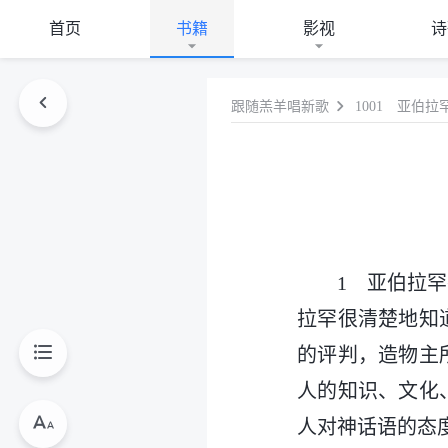
首页
书籍
影视
诗
跟随羔羊唱新歌
1001 亚伯
1 亚伯拉
拉罕很清楚地知
的评判，造物主
人的知识、文化
人对神话语的态