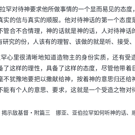
伯拉罕对待神要求他所做事情的一个显而易见的态度
真实的信与真实的顺服。他对待神话的第一个态度
不管合不合情理，神的话就是神的话，人对待神话
有研究的份，人该有的理智、该做的就是听、接受
拉罕心里很清晰地知道造物主的身份实质，还有受
备了这样的理性，具备了这样的态度，尽管他带着
毫不犹豫地要把以撒献给神，按着神的意思归还给
不能有个人的意思、要求，这就是一个受造之物对
 揭示敌基督・附篇三 挪亚、亚伯拉罕如何听神的话、