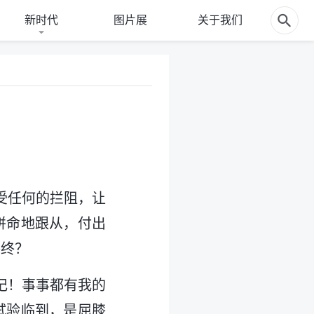
新时代
图片展
关于我们
受任何的拦阻，让
拼命地跟从，付出
路终？
记！事事都有我的
试验临到，是屈膝