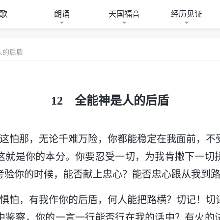
歌
朗诵
天国福音
经历见证
人的后盾
12 全能神是人的后盾
怕这怕那，无论千难万险，你都能稳定在我面前，不
这就是你的本分。你要忍受一切，为我肯撇下一切
考验你的时候，能否献上忠心？能否忠心跟从我到
的惧怕，有我作你的后盾，何人能把路横？切记！切
中鉴察，你的一言一行能否行在我的话中？有火的