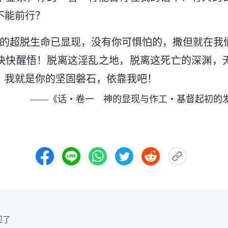
不能前行？
督的超脱生命已显现，没有你可惧怕的，撒但就在我
快快醒悟！脱离这淫乱之地，脱离这死亡的深渊，
，我就是你的坚固磐石，依靠我吧！
——《话・卷一 神的显现与作工・基督起初的
现了