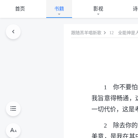
首页
书籍
影视
诗
跟随羔羊唱新歌
12 全能神是
1 你不要
我旨意得畅通，
一切代价，这是
2 除去你
美意，是我在其