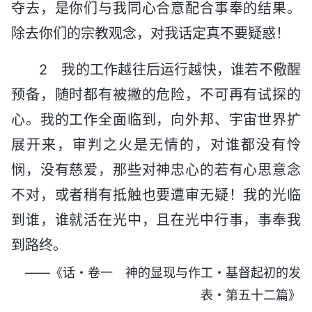
夺去，是你们与我同心合意配合事奉的结果。
除去你们的宗教观念，对我话定真不要疑惑！
2 我的工作越往后运行越快，谁若不儆醒
预备，随时都有被撇的危险，不可再有试探的
心。我的工作全面临到，向外邦、宇宙世界扩
展开来，审判之火是无情的，对谁都没有怜
悯，没有慈爱，那些对神忠心的若有心思意念
不对，或者稍有抵触也要遭审无疑！我的光临
到谁，谁就活在光中，且在光中行事，事奉我
到路终。
——《话・卷一 神的显现与作工・基督起初的发
表・第五十二篇》