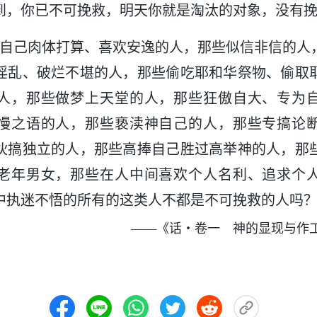
到，你已不可挽救，明天你就是淘汰的对象，没有
为自己肉体打算、喜欢安逸的人，那些似信非信的人
淫乱、破烂不堪的人，那些偷吃耶和华祭物、偷取
人，那些做梦上天堂的人，那些狂傲自大、专为
慢之语的人，那些亵渎神自己的人，那些专搞论
伙搞独立的人，那些高捧自己胜过高举神的人，那
老年男女，那些在人中间喜欢个人名利、追求个
中执迷不悟的所有的这类人不都是不可挽救的人吗
——《话・卷一 神的显现与作