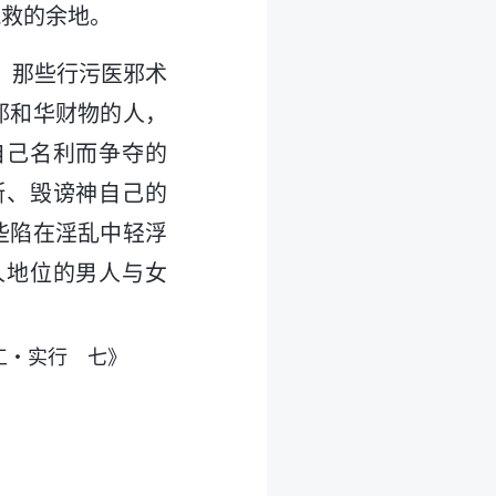
挽救的余地。
，那些行污医邪术
耶和华财物的人，
自己名利而争夺的
断、毁谤神自己的
些陷在淫乱中轻浮
人地位的男人与女
？
工・实行 七》