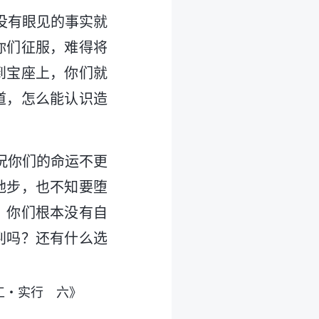
没有眼见的事实就
你们征服，难得将
到宝座上，你们就
道，怎么能认识造
况你们的命运不更
地步，也不知要堕
。你们根本没有自
判吗？还有什么选
工・实行 六》