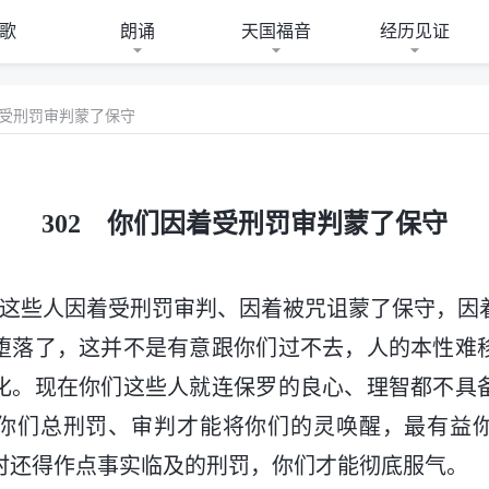
歌
朗诵
天国福音
经历见证
着受刑罚审判蒙了保守
302 你们因着受刑罚审判蒙了保守
们这些人因着受刑罚审判、因着被咒诅蒙了保守，因
堕落了，这并不是有意跟你们过不去，人的本性难
化。现在你们这些人就连保罗的良心、理智都不具
你们总刑罚、审判才能将你们的灵唤醒，最有益
时还得作点事实临及的刑罚，你们才能彻底服气。