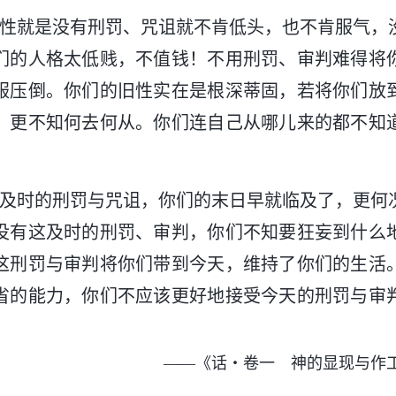
本性就是没有刑罚、咒诅就不肯低头，也不肯服气，
们的人格太低贱，不值钱！不用刑罚、审判难得将
服压倒。你们的旧性实在是根深蒂固，若将你们放
，更不知何去何从。你们连自己从哪儿来的都不知
天及时的刑罚与咒诅，你们的末日早就临及了，更何
没有这及时的刑罚、审判，你们不知要狂妄到什么
这刑罚与审判将你们带到今天，维持了你们的生活
省的能力，你们不应该更好地接受今天的刑罚与审
——《话・卷一 神的显现与作