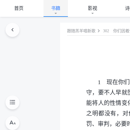
首页
书籍
影视
诗
跟随羔羊唱新歌
302 你们因
1 现在你
守，要不人早就
能将人的性情变
之明都没有，对
罚、审判，必要