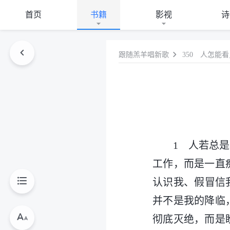
首页
书籍
影视
诗
跟随羔羊唱新歌
350 人怎能
1 人若总
工作，而是一直
认识我、假冒信
并不是我的降临
彻底灭绝，而是