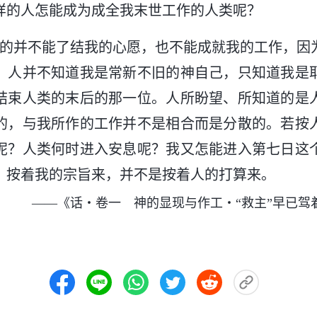
样的人怎能成为成全我末世工作的人类呢？
意的并不能了结我的心愿，也不能成就我的工作，因
，人并不知道我是常新不旧的神自己，只知道我是
结束人类的末后的那一位。人所盼望、所知道的是
的，与我所作的工作并不是相合而是分散的。若按
呢？人类何时进入安息呢？我又怎能进入第七日这
，按着我的宗旨来，并不是按着人的打算来。
——《话・卷一 神的显现与作工・“救主”早已驾着