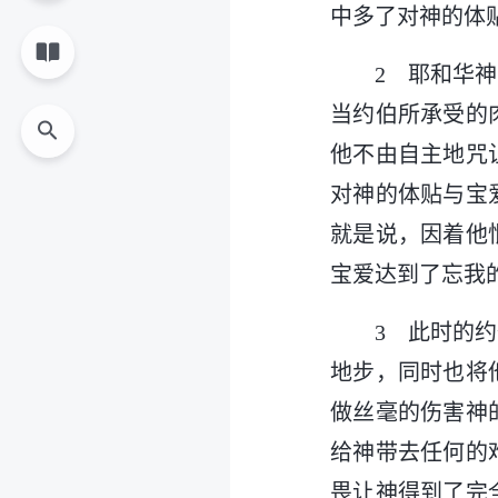
中多了对神的体
2 耶和华
当约伯所承受的
他不由自主地咒
对神的体贴与宝
就是说，因着他
宝爱达到了忘我
3 此时的
地步，同时也将
做丝毫的伤害神
给神带去任何的
畏让神得到了完