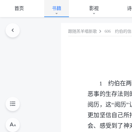
首页
书籍
影视
诗
跟随羔羊唱新歌
606 约伯的
1 约伯在
恶事的生存法则
阅历，这“阅历
更加坚信自己所
会、感受到了神