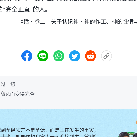
“完全正直”的人。
——《话・卷二 关于认识神・神的作工、神的性情
超过一切
远离恶而变得完全
识到圣经预言不是童话，而是正在发生的事实，
会先来。如果你想和家人一起迎接到主，蒙神保