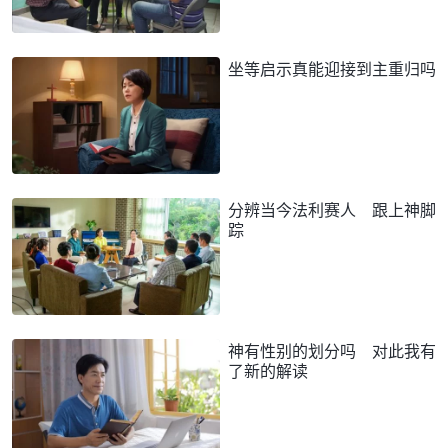
坐等启示真能迎接到主重归吗
分辨当今法利赛人 跟上神脚
踪
神有性别的划分吗 对此我有
了新的解读