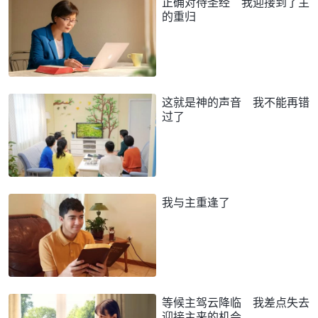
正确对待圣经 我迎接到了主
的重归
这就是神的声音 我不能再错
过了
我与主重逢了
等候主驾云降临 我差点失去
迎接主来的机会